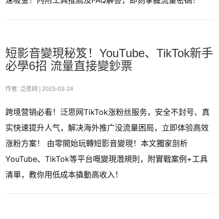
速吸金！內附工具推薦及FAQ解答，即刻掌握流量密碼！
短影音變現秘笈！YouTube、TikTok新手
必學6招 流量直接變鈔票
作者: 泛思网 |
2025-03-24
跨境营销必看！泛思网TikTok涨粉丝服务，安全不封号、真
实快速提升人气，解决海外推广没流量困局，立即体验高效
涨粉方案！ 由零開始玩轉短影音變現！本文獨家剖析
YouTube、TikTok等平台嘅變現潛規則，附實戰案例+工具
清單，教你用低成本撬動高收入！