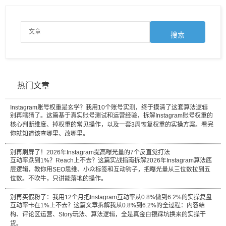
热门文章
Instagram账号权重是玄学？我用10个账号实测，终于摸清了这套算法逻辑
别再瞎猜了。这篇基于真实账号测试和运营经验，拆解Instagram账号权重的
核心判断维度、掉权重的常见操作，以及一套3周恢复权重的实操方案。看完
你就知道该查哪里、改哪里。
别再刷屏了！2026年Instagram提高曝光量的7个反直觉打法
互动率跌到1%？Reach上不去？这篇实战指南拆解2026年Instagram算法底
层逻辑，教你用SEO思维、小众标签和互动钩子，把曝光量从三位数拉到五
位数。不吹牛，只讲能落地的操作。
别再买假粉了：我用12个月把Instagram互动率从0.8%做到6.2%的实操复盘
互动率卡在1%上不去？这篇文章拆解我从0.8%到6.2%的全过程：内容结
构、评论区运营、Story玩法、算法逻辑，全是真金白银踩坑换来的实操干
货。