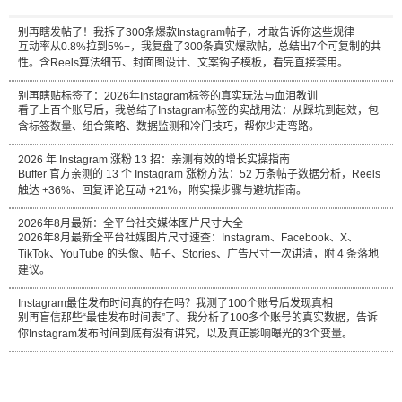
别再瞎发帖了！我拆了300条爆款Instagram帖子，才敢告诉你这些规律
互动率从0.8%拉到5%+，我复盘了300条真实爆款帖，总结出7个可复制的共
性。含Reels算法细节、封面图设计、文案钩子模板，看完直接套用。
别再瞎贴标签了：2026年Instagram标签的真实玩法与血泪教训
看了上百个账号后，我总结了Instagram标签的实战用法：从踩坑到起效，包
含标签数量、组合策略、数据监测和冷门技巧，帮你少走弯路。
2026 年 Instagram 涨粉 13 招：亲测有效的增长实操指南
Buffer 官方亲测的 13 个 Instagram 涨粉方法：52 万条帖子数据分析，Reels
触达 +36%、回复评论互动 +21%，附实操步骤与避坑指南。
2026年8月最新：全平台社交媒体图片尺寸大全
2026年8月最新全平台社媒图片尺寸速查：Instagram、Facebook、X、
TikTok、YouTube 的头像、帖子、Stories、广告尺寸一次讲清，附 4 条落地
建议。
Instagram最佳发布时间真的存在吗？我测了100个账号后发现真相
别再盲信那些“最佳发布时间表”了。我分析了100多个账号的真实数据，告诉
你Instagram发布时间到底有没有讲究，以及真正影响曝光的3个变量。