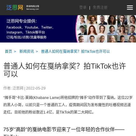
登录
|
免费注册
首页
新闻资讯
普通人如何在戛纳拿奖？拍TikTok也许可以
普通人如何在戛纳拿奖？拍TikTok也许
可以
作者: 泛思网 |
2022-05-29
“摊手哥”卡比·莱姆(Khabane Lame)将他招牌的“摊手”动作带到了戛纳。这位22岁
的黑人小哥，以前只是一个普通的工人，疫情期间因为发布魔性的吐槽视频迅速
走红。目前他的粉丝数近1.4亿，是TikTok的第二大网红。
75岁“高龄”的戛纳电影节迎来了一位年轻的合作伙伴——