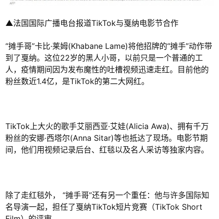
▲法国国际广播电台报道TikTok与戛纳电影节合作
“摊手哥”卡比·莱姆(Khabane Lame)将他招牌的“摊手”动作带
到了戛纳。这位22岁的黑人小哥，以前只是一个普通的工
人，疫情期间因为发布魔性的吐槽视频迅速走红。目前他的
粉丝数近1.4亿，是TikTok的第二大网红。
TikTok上大火的歌手艾丽西亚·艾娃(Alicia Awa)、拥有千万
粉丝的安娜·西塔尔(Anna Sitar)等也抵达了现场。电影节期
间，他们用视频记录后台、红毯以及名人采访等独家内容。
除了走红毯外， “摊手哥”还有另一个重任：他与许多国际知
名导演一起，担任了戛纳TikTok短片竞赛（TikTok Short
Film）的评审。