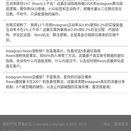
互动率跌到1%？Reach上不去？这篇实战指南拆解2026年Instagram算法底
层逻辑，教你用SEO思维、小众标签和互动钩子，把曝光量从三位数拉到五
位数。不吹牛，只讲能落地的操作。
别再买假粉了：我用12个月把Instagram互动率从0.8%做到6.2%的实操复盘
互动率卡在1%上不去？这篇文章拆解我从0.8%到6.2%的全过程：内容结
构、评论区运营、Story玩法、算法逻辑，全是真金白银踩坑换来的实操干
货。
Instagram Reels涨粉快？别急着高兴，先看完这5条避坑指南
Reels涨粉快是事实，但90%的人用错了方法。这篇基于真实账号数据的避坑
指南，告诉你什么内容能涨粉、什么内容白干，以及如何把Reels流量转化成
真实客户。
Instagram Reels没播放？不是限流，是你的内容在裸奔
Reels播放量卡在200？别急着怪算法。这篇讲清楚Instagram真实的流量分发
机制、6个被忽略的硬伤，以及让内容破圈的实操步骤，看完就能用。
版权所有 转载必究 Copyright Copyright © 2012-2026
地址：香港荃湾