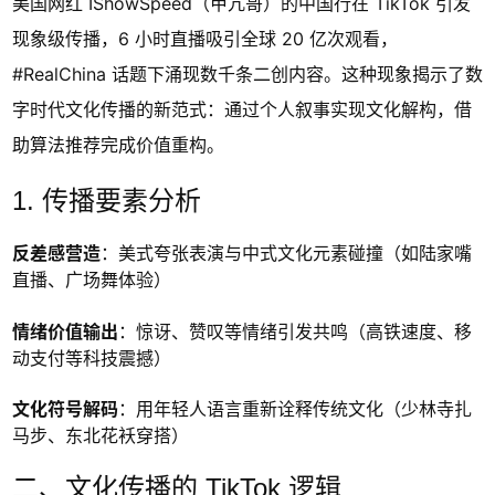
美国网红 IShowSpeed（甲亢哥）的中国行在 TikTok 引发
现象级传播，6 小时直播吸引全球 20 亿次观看，
#RealChina 话题下涌现数千条二创内容。这种现象揭示了数
字时代文化传播的新范式：通过个人叙事实现文化解构，借
助算法推荐完成价值重构。
1. 传播要素分析
反差感营造
：美式夸张表演与中式文化元素碰撞（如陆家嘴
直播、广场舞体验）
情绪价值输出
：惊讶、赞叹等情绪引发共鸣（高铁速度、移
动支付等科技震撼）
文化符号解码
：用年轻人语言重新诠释传统文化（少林寺扎
马步、东北花袄穿搭）
二、文化传播的 TikTok 逻辑