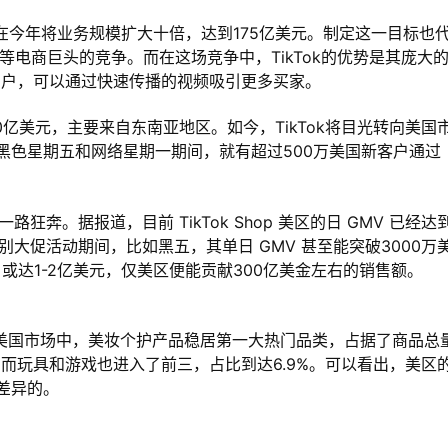
站计划在今年将业务规模扩大十倍，达到175亿美元。制定这一目标也
ein等电商巨头的竞争。而在这场竞争中，TikTok的优势是其庞大
5亿用户，可以通过快速传播的视频吸引更多买家。
200亿美元，主要来自东南亚地区。如今，TikTok将目光转向美国
月的黑色星期五和网络星期一期间，就有超过500万美国新客户通过
一路狂奔。据报道，目前 TikTok Shop 美区的日 GMV 已经达
个别大促活动期间，比如黑五，其单日 GMV 甚至能突破3000万
 或达1-2亿美元，仅美区便能贡献300亿美金左右的销售额。
hop 美国市场中，美妆个护产品稳居第一大热门品类，占据了商品总
1%。而玩具和游戏也进入了前三，占比到达6.9%。可以看出，美区
差异的。