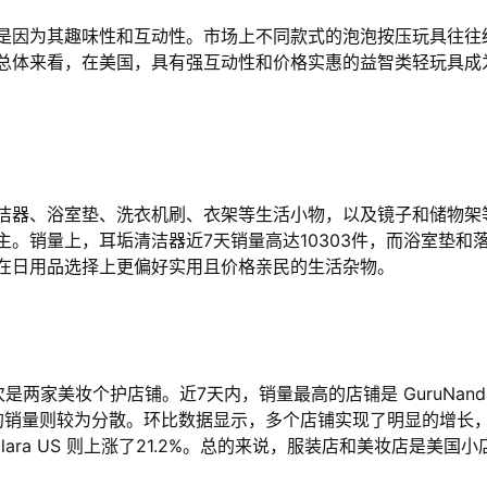
是因为其趣味性和互动性。市场上不同款式的泡泡按压玩具往往
总体来看，在美国，具有强互动性和价格实惠的益智类轻玩具成
洁器、浴室垫、洗衣机刷、衣架等生活小物，以及镜子和储物架
。销量上，耳垢清洁器近7天销量高达10303件，而浴室垫和
在日用品选择上更偏好实用且价格亲民的生活杂物。
两家美妆个护店铺。近7天内，销量最高的店铺是 GuruNand
装店的销量则较为分散。环比数据显示，多个店铺实现了明显的增长
3%，Halara US 则上涨了21.2%。总的来说，服装店和美妆店是美国