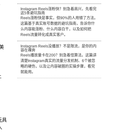
，
Instagram Reels涨粉快？别急着高兴，先看完
这5条避坑指南
Reels涨粉快是事实，但90%的人用错了方法。
这篇基于真实账号数据的避坑指南，告诉你什
么内容能涨粉、什么内容白干，以及如何把
Reels流量转化成真实客户。
美
Instagram Reels没播放？不是限流，是你的内
容在裸奔
8
Reels播放量卡在200？别急着怪算法。这篇讲
清楚Instagram真实的流量分发机制、6个被忽
略的硬伤，以及让内容破圈的实操步骤，看完
就能用。
上
玩具
入