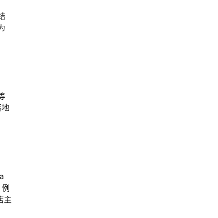
结
为
等
落地
a
，例
小店主