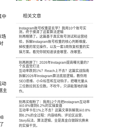
其中
相关文章
Instagram账号权重是玄学？我用10个账号实
测，终于摸清了这套算法逻辑
市场
别再瞎猜了。这篇基于真实账号测试和运营经
验，拆解Instagram账号权重的核心判断维度、
对
掉权重的常见操作，以及一套3周恢复权重的实
操方案。看完你就知道该查哪里、改哪里。
别再刷屏了！2026年Instagram提高曝光量的7
个反直觉打法
互动率跌到1%？Reach上不去？这篇实战指南
拆解2026年Instagram算法底层逻辑，教你用
SEO思维、小众标签和互动钩子，把曝光量从
运动
三位数拉到五位数。不吹牛，只讲能落地的操
据主
作。
别再买假粉了：我用12个月把Instagram互动率
从0.8%做到6.2%的实操复盘
互动率卡在1%上不去？这篇文章拆解我从0.8%
到6.2%的全过程：内容结构、评论区运营、
8
Story玩法、算法逻辑，全是真金白银踩坑换来
了
的实操干货。