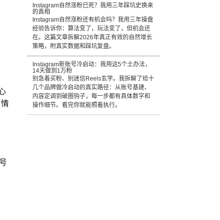
Instagram自然涨粉已死？我用三年踩坑史换来
的真相
Instagram自然涨粉还有机会吗？我用三年操盘
经验告诉你：算法变了，玩法变了，但机会还
在。这篇文章拆解2026年真正有效的自然增长
策略，附真实数据和踩坑复盘。
Instagram新账号冷启动：我用这5个土办法，
14天做到1万粉
别急着买粉、别迷信Reels玄学。我拆解了给十
几个品牌做冷启动的真实路径：从账号基建、
心
内容定调到破圈钩子，每一步都有具体数字和
 情
操作细节。看完你就能照着执行。
号