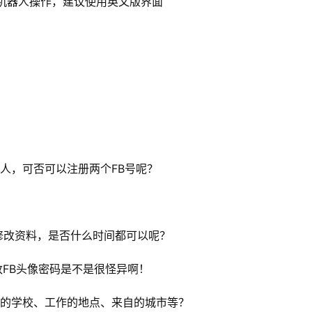
的机器人操作，建议使用英文版界面
个人，可否可以注册两个FB号呢？
，要修改资料，是否什么时间都可以呢？
改FB头像密码是不是很怪异啊！
毕业的学校、工作的地点、来自的城市等？