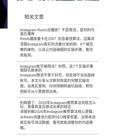
相关文章
Instagram Reels没播放？不是限流，是你的内
容在裸奔
Reels播放量卡在200？别急着怪算法。这篇讲
清楚Instagram真实的流量分发机制、6个被忽
略的硬伤，以及让内容破圈的实操步骤，看完
就能用。
Instagram账号被限流？别慌，这7个实操步骤
我踩坑换来的
Instagram限流不等于封号，但处理不当会废掉
账号。本文分享从诊断到恢复的完整实操流
程，含真实案例、时间预期和避坑指南，帮你
把账号从小黑屋捞出来。
别再猜了：2026年Instagram推荐算法到底怎么
玩，我拿真金白银试出来的结论
深度拆解2026年Instagram推荐算法核心逻辑。
从Reels流量池分配到SEO搜索权重，全部来自
真实账号测试数据，看完就能调整你的内容策
略。