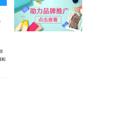
格
丝
源和