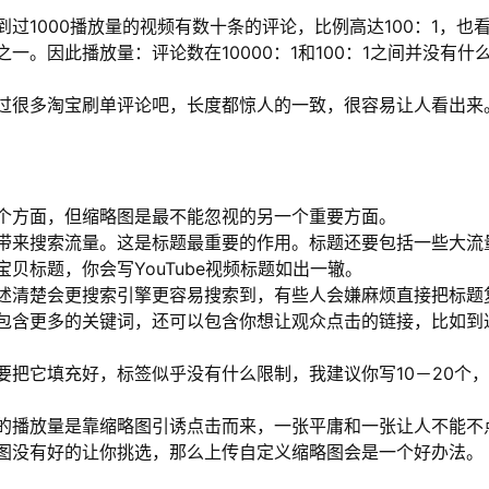
过1000播放量的视频有数十条的评论，比例高达100：1，也
。因此播放量：评论数在10000：1和100：1之间并没有什
过很多淘宝刷单评论吧，长度都惊人的一致，很容易让人看出来
个方面，但缩略图是最不能忽视的另一个重要方面。
带来搜索流量。这是标题最重要的作用。标题还要包括一些大流
贝标题，你会写YouTube视频标题如出一辙。
述清楚会更搜索引擎更容易搜索到，有些人会嫌麻烦直接把标题
包含更多的关键词，还可以包含你想让观众点击的链接，比如到
把它填充好，标签似乎没有什么限制，我建议你写10－20个
的播放量是靠缩略图引诱点击而来，一张平庸和一张让人不能不
图没有好的让你挑选，那么上传自定义缩略图会是一个好办法。