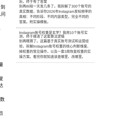
后，终于有了答案
看到
别再纠结一天发几条了。我拆解了300个账号的
真实数据，告诉你2026年Instagram发帖频率的
么问
真相：不同阶段、不同内容类型，完全不同的
答案。附实操模板。
。
Instagram账号权重是玄学？我用10个账号实
测，终于摸清了这套算法逻辑
别再瞎猜了。这篇基于真实账号测试和运营经
验，拆解Instagram账号权重的核心判断维度、
掉权重的常见操作，以及一套3周恢复权重的实
操方案。看完你就知道该查哪里、改哪里。
量
复
达
，数
点