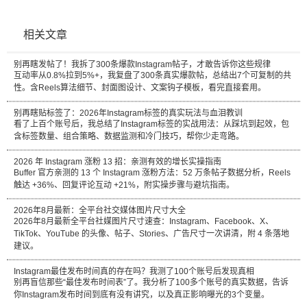
相关文章
别再瞎发帖了！我拆了300条爆款Instagram帖子，才敢告诉你这些规律
互动率从0.8%拉到5%+，我复盘了300条真实爆款帖，总结出7个可复制的共
性。含Reels算法细节、封面图设计、文案钩子模板，看完直接套用。
别再瞎贴标签了：2026年Instagram标签的真实玩法与血泪教训
看了上百个账号后，我总结了Instagram标签的实战用法：从踩坑到起效，包
含标签数量、组合策略、数据监测和冷门技巧，帮你少走弯路。
2026 年 Instagram 涨粉 13 招：亲测有效的增长实操指南
Buffer 官方亲测的 13 个 Instagram 涨粉方法：52 万条帖子数据分析，Reels
触达 +36%、回复评论互动 +21%，附实操步骤与避坑指南。
2026年8月最新：全平台社交媒体图片尺寸大全
2026年8月最新全平台社媒图片尺寸速查：Instagram、Facebook、X、
TikTok、YouTube 的头像、帖子、Stories、广告尺寸一次讲清，附 4 条落地
建议。
Instagram最佳发布时间真的存在吗？我测了100个账号后发现真相
别再盲信那些“最佳发布时间表”了。我分析了100多个账号的真实数据，告诉
你Instagram发布时间到底有没有讲究，以及真正影响曝光的3个变量。