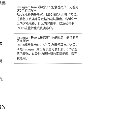
结果
Instagram Reels涨粉快？别急着高兴，先看完
这5条避坑指南
Reels涨粉快是事实，但90%的人用错了方法。
这篇基于真实账号数据的避坑指南，告诉你什
么内容能涨粉、什么内容白干，以及如何把
Reels流量转化成真实客户。
Instagram Reels没播放？不是限流，是你的内
容在裸奔
粮
Reels播放量卡在200？别急着怪算法。这篇讲
清楚Instagram真实的流量分发机制、6个被忽
略的硬伤，以及让内容破圈的实操步骤，看完
就能用。
补
泛
签的