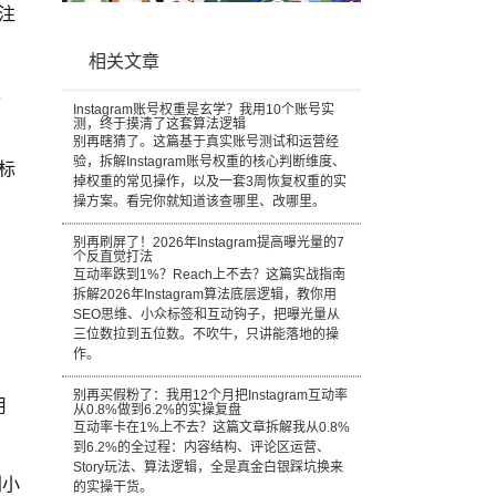
注
相关文章
、
Instagram账号权重是玄学？我用10个账号实
测，终于摸清了这套算法逻辑
别再瞎猜了。这篇基于真实账号测试和运营经
验，拆解Instagram账号权重的核心判断维度、
标
掉权重的常见操作，以及一套3周恢复权重的实
操方案。看完你就知道该查哪里、改哪里。
别再刷屏了！2026年Instagram提高曝光量的7
个反直觉打法
互动率跌到1%？Reach上不去？这篇实战指南
拆解2026年Instagram算法底层逻辑，教你用
SEO思维、小众标签和互动钩子，把曝光量从
三位数拉到五位数。不吹牛，只讲能落地的操
作。
别再买假粉了：我用12个月把Instagram互动率
用
从0.8%做到6.2%的实操复盘
互动率卡在1%上不去？这篇文章拆解我从0.8%
到6.2%的全过程：内容结构、评论区运营、
Story玩法、算法逻辑，全是真金白银踩坑换来
别小
的实操干货。