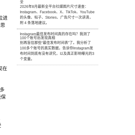
全
2026年8月最新全平台社媒图片尺寸速查：
Instagram、Facebook、X、TikTok、YouTube
拉进
的头像、帖子、Stories、广告尺寸一次讲清，
附 4 条落地建议。
斗思
Instagram最佳发布时间真的存在吗？我测了
100个账号后发现真相
别再盲信那些“最佳发布时间表”了。我分析了
100多个账号的真实数据，告诉你Instagram发
布时间到底有没有讲究，以及真正影响曝光的3
个变量。
现在
更多
能保
，
受