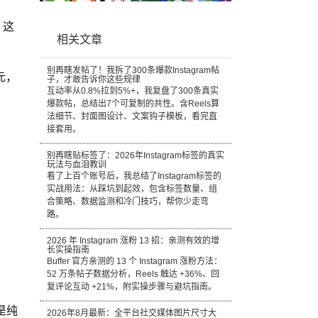
。这
相关文章
别再瞎发帖了！我拆了300条爆款Instagram帖
元，
子，才敢告诉你这些规律
互动率从0.8%拉到5%+，我复盘了300条真实
爆款帖，总结出7个可复制的共性。含Reels算
法细节、封面图设计、文案钩子模板，看完直
接套用。
别再瞎贴标签了：2026年Instagram标签的真实
玩法与血泪教训
看了上百个账号后，我总结了Instagram标签的
实战用法：从踩坑到起效，包含标签数量、组
合策略、数据监测和冷门技巧，帮你少走弯
路。
2026 年 Instagram 涨粉 13 招：亲测有效的增
长实操指南
Buffer 官方亲测的 13 个 Instagram 涨粉方法：
52 万条帖子数据分析，Reels 触达 +36%、回
复评论互动 +21%，附实操步骤与避坑指南。
是纯
2026年8月最新：全平台社交媒体图片尺寸大