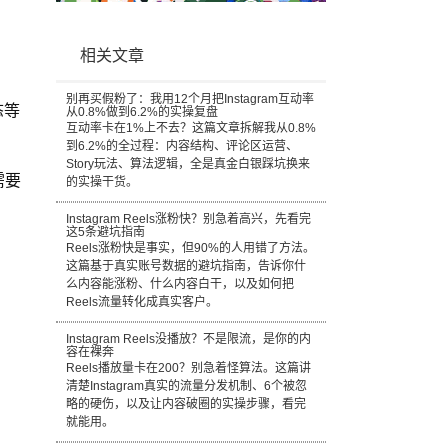
相关文章
别再买假粉了：我用12个月把Instagram互动率
态等
从0.8%做到6.2%的实操复盘
互动率卡在1%上不去？这篇文章拆解我从0.8%
到6.2%的全过程：内容结构、评论区运营、
Story玩法、算法逻辑，全是真金白银踩坑换来
需要
的实操干货。
Instagram Reels涨粉快？别急着高兴，先看完
这5条避坑指南
Reels涨粉快是事实，但90%的人用错了方法。
这篇基于真实账号数据的避坑指南，告诉你什
么内容能涨粉、什么内容白干，以及如何把
Reels流量转化成真实客户。
Instagram Reels没播放？不是限流，是你的内
容在裸奔
Reels播放量卡在200？别急着怪算法。这篇讲
清楚Instagram真实的流量分发机制、6个被忽
略的硬伤，以及让内容破圈的实操步骤，看完
就能用。