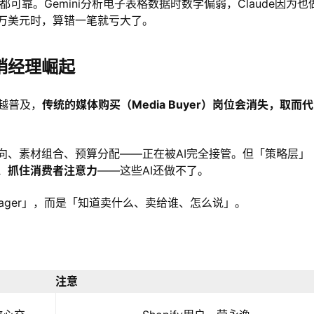
可靠。Gemini分析电子表格数据时数学偏弱，Claude因为也
万美元时，算错一笔就亏大了。
销经理崛起
来越普及，
传统的媒体购买（Media Buyer）岗位会消失，取而
。
向、素材组合、预算分配——正在被AI完全接管。但「策略层」
、抓住消费者注意力
——这些AI还做不了。
nager」，而是「知道卖什么、卖给谁、怎么说」。
注意