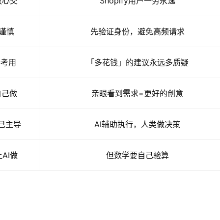
放心交
Shopify用户一劳永逸
 谨慎
先验证身份，避免高频请求
参考用
「多花钱」的建议永远多质疑
自己做
亲眼看到需求=更好的创意
自己主导
AI辅助执行，人类做决策
让AI做
但数学要自己验算