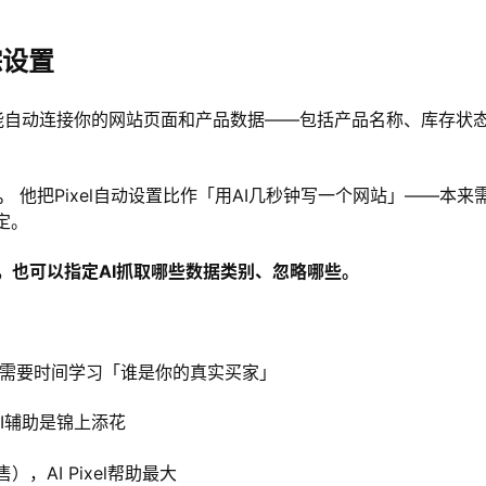
踪设置
化。它能自动连接你的网站页面和产品数据——包括产品名称、库存状
。
他把Pixel自动设置比作「用AI几秒钟写一个网站」——本来
定。
置，也可以指定AI抓取哪些数据类别、忽略哪些。
—它需要时间学习「谁是你的真实买家」
AI辅助是锦上添花
AI Pixel帮助最大