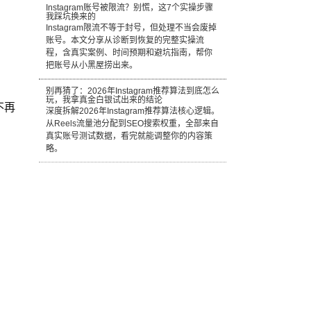
Instagram账号被限流？别慌，这7个实操步骤
我踩坑换来的
Instagram限流不等于封号，但处理不当会废掉
账号。本文分享从诊断到恢复的完整实操流
程，含真实案例、时间预期和避坑指南，帮你
把账号从小黑屋捞出来。
别再猜了：2026年Instagram推荐算法到底怎么
玩，我拿真金白银试出来的结论
不再
深度拆解2026年Instagram推荐算法核心逻辑。
从Reels流量池分配到SEO搜索权重，全部来自
真实账号测试数据，看完就能调整你的内容策
略。