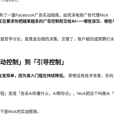
、什么留给自己。
iner发布了一篇Facebook广告实战指南，由资深电商广告代理Nick
a正在要求你把越来越多的广告控制权交给AI——哪些该交、哪些
这不是哲学讨论，是真金白银的决策。交错了，账户被封或预算打
「手动控制」到「引导控制」
在变简单，因为准入门槛在持续降低。
即使没有技术背景，任何
钮」变成「告诉AI你要什么，AI帮你点」。Nick把这个叫做从
下是Nick的实战框架。