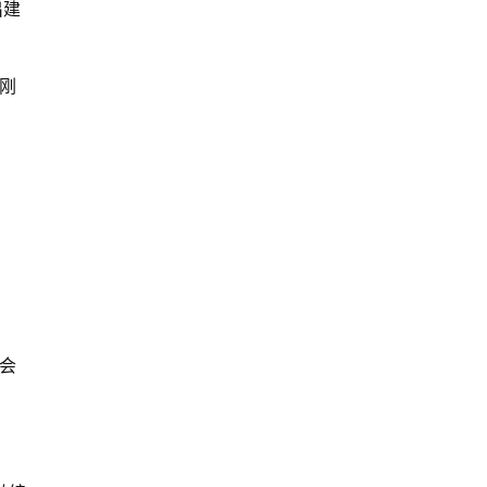
出建
于刚
会