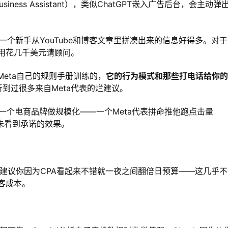
usiness Assistant），类似ChatGPT嵌入广告后台，会主动弹
议比一个新手从YouTube和博客文章里拼凑出来的信息好得多。对
用花几千美元请顾问。
Meta自己的规则手册训练的，
它的行为模式和那些打电话给你的
听到过很多来自Meta代表的烂建议。
为一个电商品牌做规模化——一个Meta代表拼命推他跑点击量
从未看到承诺的效果。
建议你因为CPA看起来不错就一夜之间翻倍日预算——这几乎不
客成本。