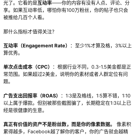
光了。它看的是
互动率
——你的内容有没有人点、评论、分
享。如果互动率低，哪怕你有100万粉丝，你的帖子也只会
被推给几百个人看。
那什么指标才值得关注？
互动率（Engagement Rate）
：至少1%才算及格，3%以上
算优秀。
单次点击成本（CPC）
：根据行业不同，0.3-1.5美金都是正
常范围。如果超过2美金，说明你的素材或者人群定位有问
题。
广告支出回报率（ROAS）
：1:3是及格线，1:5算不错，1:10
以上属于爆款。但别被那些截图骗了，长期稳定在1:3以上已
经是很健康的生意。
真正有价值的资产不是粉丝数，而是你的像素数据。
像素积
累得越多，Facebook越了解你的客户，你的广告就会越精