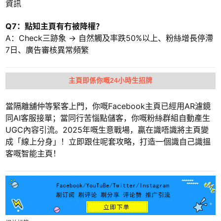
資訊
Q7：點知主頁有冇被降權？
A：Check三跡象 → 自然觸及率跌50%以上、粉絲增長停滯
7日、廣告審核異常頻繁
主頁即係你嘅24小時生招牌
當隔離舖仲等緊客上門，你嘅Facebook主頁已經用AR濾鏡
同AI客服接單；當同行苦惱點儲客，你嘅粉絲群組自動產生
UGC內容引流。2025年嘅生意戰場，贏在識唔識將主頁變
成「線上分身」！立即跟住呢套攻略，打造一個識自己識搵
客嘅智能主頁！