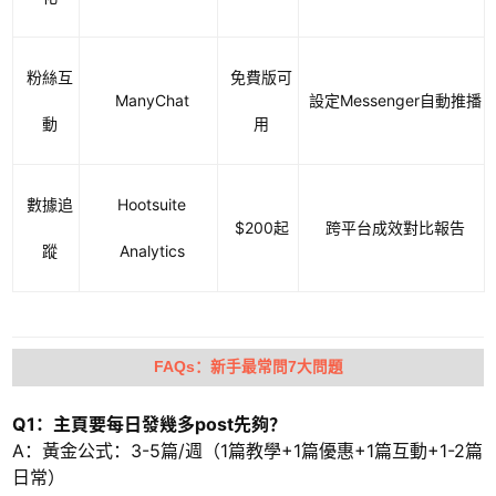
粉絲互
免費版可
ManyChat
設定Messenger自動推播
動
用
數據追
Hootsuite
$200起
跨平台成效對比報告
蹤
Analytics
FAQs：新手最常問7大問題
Q1：主頁要每日發幾多post先夠？
A：黃金公式：3-5篇/週（1篇教學+1篇優惠+1篇互動+1-2篇
日常）