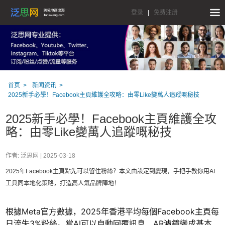
登录
|
免费注册
首页
新闻资讯
2025新手必學！Facebook主頁維護全攻略：由零Like變萬人追蹤嘅秘技
2025新手必學！Facebook主頁維護全攻
略：由零Like變萬人追蹤嘅秘技
作者: 泛思网 |
2025-03-18
2025年Facebook主頁點先可以留住粉絲？本文由設定到變現，手把手教你用AI
工具同本地化策略，打造高人氣品牌陣地！
根據Meta官方數據，2025年香港平均每個Facebook主頁每
日流失3%粉絲。當AI可以自動回覆訊息、AR濾鏡變成基本