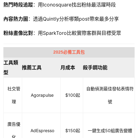
熱門時段追蹤
：用Iconosquare找出粉絲最活躍時段
內容熱力圖
：透過Quintly分析哪類post帶來最多分享
粉絲畫像比對
：用SparkToro比較實際客群與目標受眾
2025必備工具包
工具類
推薦工具
月成本
殺手鐧功能
型
社交管
自動偵測最佳發帖表情符
Agorapulse
$100起
理
號
廣告優
AdEspresso
$150起
一鍵生成50組廣告變體
化