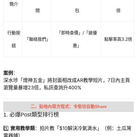
簡介
間
包
倍
行動按
「即時查價」/「搶優
「聯絡我們」
點擊率高3.2倍
鈕
惠」
案例
：
深水埗「燈神五金」將封面相改成AR教學短片，7日內主頁
瀏覽量暴增23倍，私訊查詢升400%
二、貼地內容方程式：令街坊自動Share
1. 必爆Post類型排行榜
1️⃣
實用教學類
：拍片教「$10解決冷氣滴水」（例：土瓜灣
電器鋪）