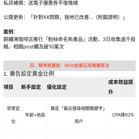
私訊補償：送電子優惠券平復情緒
公開更新：「針對XX問題，我哋已改善...（附圖證明）」
案例
：
銅鑼灣咖啡店推行「粉絲命名新產品」活動，3日收集過千投
稿，相關post觸及破10萬次
四、精準推廣術：$500蚊都玩到嘅爆客法
1. 廣告設定黃金比例
成本效益提
項目
新手設定
優化設定
升
受眾定
鎖定「最近搜尋相關關鍵字」
年齡+地區
CPA降62%
位
用戶