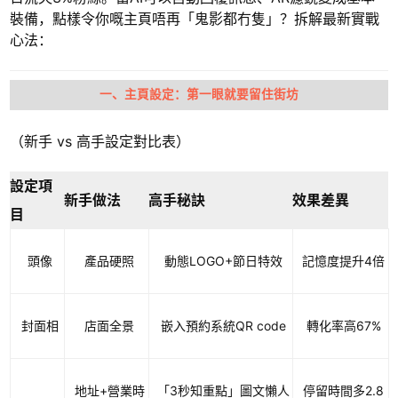
裝備，點樣令你嘅主頁唔再「鬼影都冇隻」？拆解最新實戰
心法：
一、主頁設定：第一眼就要留住街坊
（新手 vs 高手設定對比表）
設定項
新手做法
高手秘訣
效果差異
目
頭像
產品硬照
動態LOGO+節日特效
記憶度提升4倍
封面相
店面全景
嵌入預約系統QR code
轉化率高67%
地址+營業時
「3秒知重點」圖文懶人
停留時間多2.8