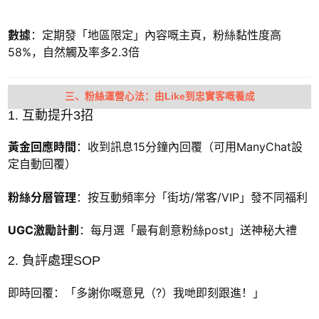
數據
：定期發「地區限定」內容嘅主頁，粉絲黏性度高
58%，自然觸及率多2.3倍
三、粉絲運營心法：由Like到忠實客嘅養成
1. 互動提升3招
黃金回應時間
：收到訊息15分鐘內回覆（可用ManyChat設
定自動回覆）
粉絲分層管理
：按互動頻率分「街坊/常客/VIP」發不同福利
UGC激勵計劃
：每月選「最有創意粉絲post」送神秘大禮
2. 負評處理SOP
即時回覆：「多謝你嘅意見（?）我哋即刻跟進！」