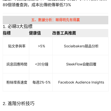
89個領養查詢，成本比傳統傳單低73%
五、數據分析：睇得明先有得贏
1. 必睇3大指標
指標
健康值
改善工具推薦
貼文參與率
>5%
Socialbakers競品分析
訊息回應時間
<20分鐘
SleekFlow自動回覆
粉絲增長速度
每週2%-5%
Facebook Audience Insights
2. 進階分析技巧