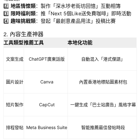
2️⃣
地區情懷類
：製作「深水埗老街坊回憶」互動相簿
3️⃣
限時福利類
：推「Next 5個Like送免費咖啡」即時活動
4️⃣
趣味挑戰類
：發起「最創意產品用法」投稿比賽
2. 內容生產神器
工具類型
推薦工具
本地化功能
文案生成
ChatGPT廣東話版
自動混入「港式俚語」
圖片設計
Canva
內置香港地標貼圖素材包
短片製作
CapCut
一鍵生成「巴士站廣告」風格字幕
排程發帖
Meta Business Suite
智能推薦最佳發帖時段