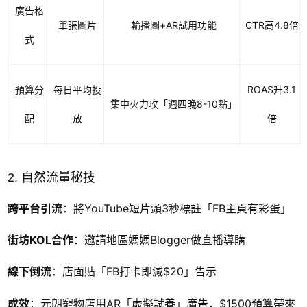
廣告格
單張圖片
輪播圖+AR試用功能
CTR高4.8倍
式
預算分
每日平均投
ROAS升3.1
集中火力攻「週四晚8-10點」
配
放
倍
2. 自然流量秘技
跨平台引流
：將YouTube短片頭3秒標註「FB主頁有彩蛋」
街坊KOL合作
：邀請地區媽媽Blogger做直播導購
線下倒流
：店面貼「FB打卡即減$20」告示
成效
：元朗寵物店用AR「虛擬試養」廣告，$1500預算帶來