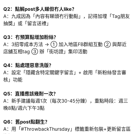
Q2：點解post多人睇但冇人like？
A：九成因為「內容有睇頭冇行動點」，記得加埋「Tag朋友
抽獎」或「留言送禮」
Q3：冇預算點增加粉絲？
A：3招零成本方法 → ① 加入地區FB群組互動 ② 與鄰近
店舖互相tag ③ 辦「街坊證」集印活動
Q4：點處理惡意洗版？
A：設定「隱藏含特定關鍵字留言」+ 啟用「新粉絲發言審
核」功能
Q5：直播應該幾耐一次？
A：新手建議每週1次（每次30-45分鐘），重點時段：週三
晚8點/週六下午3點
Q6：舊post點翻生？
A：用「#ThrowbackThursday」標籤重新包裝+更新留言區