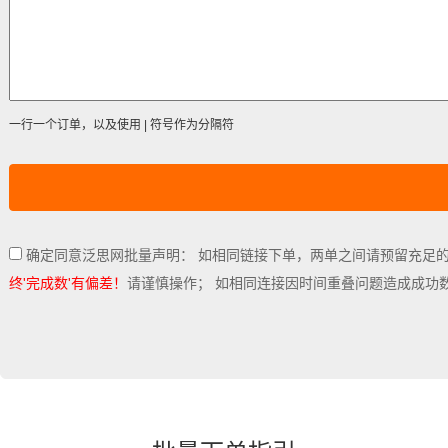
一行一个订单，以及使用 | 符号作为分隔符
确定同意泛思网批量声明： 如相同链接下单，两单之间请预留充足
终'完成数'有偏差！
请谨慎操作； 如相同连接因时间重叠问题造成成功