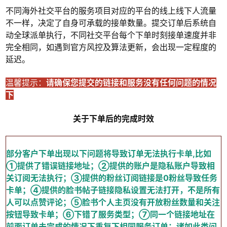
不同海外社交平台的服务项目对应的平台的线上线下人流量
不一样，决定了自身可承载的接单数量。提交订单后系统自
动全球派单执行，不同社交平台每个下单时刻接单速度并非
完全相同，如遇到官方风控及算法更新，会出现一定程度的
延迟。
温馨提示：
请确保您提交的链接和服务没有任何问题的情况
下
关于下单后的完成时效
部分客户下单出现以下问题将导致订单无法执行卡单,比如
①提供了错误链接地址；②提供的账户是隐私账户导致相
关订阅无法执行；③提供的粉丝订阅链接是0粉丝导致任务
卡单；④提供的脸书帖子链接隐私设置无法打开，不是所有
人可以点赞评论；⑤脸书个人主页没有开放粉丝数量和关注
按钮导致卡单；⑥下错了服务类型；⑦同一个链接地址在
前面订单未完成的情况下重复下相同服务订单；诸如此类问