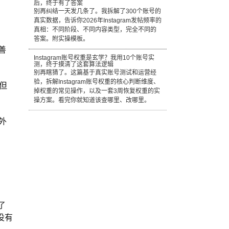
后，终于有了答案
别再纠结一天发几条了。我拆解了300个账号的
真实数据，告诉你2026年Instagram发帖频率的
真相：不同阶段、不同内容类型，完全不同的
答案。附实操模板。
善
Instagram账号权重是玄学？我用10个账号实
测，终于摸清了这套算法逻辑
别再瞎猜了。这篇基于真实账号测试和运营经
验，拆解Instagram账号权重的核心判断维度、
但
掉权重的常见操作，以及一套3周恢复权重的实
操方案。看完你就知道该查哪里、改哪里。
外
了
没有