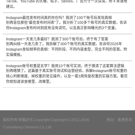
TikTok、YouTube 的头像、帖子、Stories、广告尺寸一次讲清，附 4 条落地
建议。
Instagram最佳发布时间真的存在吗？我测了100个账号后发现真相
别再盲信那些“最佳发布时间表”了。我分析了100多个账号的真实数据，告诉
你Instagram发布时间到底有没有讲究，以及真正影响曝光的3个变量。
Instagram一天发几条最好？我测了300个账号后，终于有了答案
别再纠结一天发几条了。我拆解了300个账号的真实数据，告诉你2026年
Instagram发帖频率的真相：不同阶段、不同内容类型，完全不同的答案。附
实操模板。
Instagram账号权重是玄学？我用10个账号实测，终于摸清了这套算法逻辑
别再瞎猜了。这篇基于真实账号测试和运营经验，拆解Instagram账号权重的
核心判断维度、掉权重的常见操作，以及一套3周恢复权重的实操方案。看完
你就知道该查哪里、改哪里。
版权所有 转载必究 Copyright Copyright © 2012-2026
地址：香港荃湾
Consultancy Services Co.,Ltd