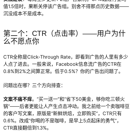
值1.5倍时，果断关停该广告组。别舍不得那点历史数据——
沉没成本不是成本。
第二个：CTR（点击率）——用户为什
么不愿点你
CTR全称是Click-Through Rate，即看到广告的人里有多少
人点了进去。一般来说，Facebook信息流广告的CTR在
0.8%到2%之间算正常。低于0.5%？你的广告出问题了。
问题出在哪？三个方向排查：
文案不痛不痒
。“买一送一”和“省下50美金，够你吃三顿火
锅”——后者更能让人产生点击冲动。我之前给一个卖咖啡豆
的客户写文案，原版是“新鲜烘焙，立即购买”，CTR只有
0.6%。改成“你喝的不是咖啡，是早上5点起床的勇气”，
CTR直接翻倍到1.3%。