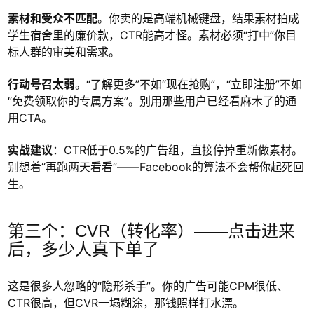
素材和受众不匹配
。你卖的是高端机械键盘，结果素材拍成
学生宿舍里的廉价款，CTR能高才怪。素材必须“打中”你目
标人群的审美和需求。
行动号召太弱
。“了解更多”不如“现在抢购”，“立即注册”不如
“免费领取你的专属方案”。别用那些用户已经看麻木了的通
用CTA。
实战建议
：CTR低于0.5%的广告组，直接停掉重新做素材。
别想着“再跑两天看看”——Facebook的算法不会帮你起死回
生。
第三个：CVR（转化率）——点击进来
后，多少人真下单了
这是很多人忽略的“隐形杀手”。你的广告可能CPM很低、
CTR很高，但CVR一塌糊涂，那钱照样打水漂。