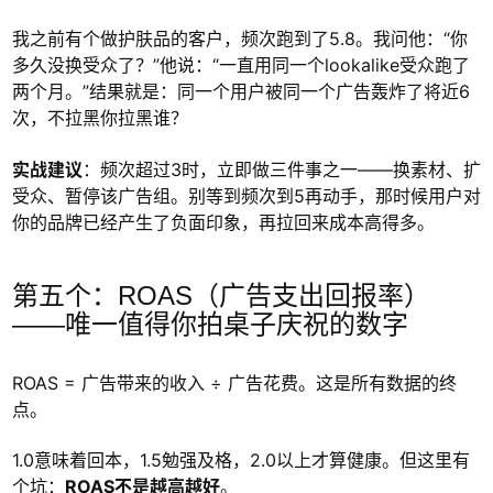
我之前有个做护肤品的客户，频次跑到了5.8。我问他：“你
多久没换受众了？”他说：“一直用同一个lookalike受众跑了
两个月。”结果就是：同一个用户被同一个广告轰炸了将近6
次，不拉黑你拉黑谁？
实战建议
：频次超过3时，立即做三件事之一——换素材、扩
受众、暂停该广告组。别等到频次到5再动手，那时候用户对
你的品牌已经产生了负面印象，再拉回来成本高得多。
第五个：ROAS（广告支出回报率）
——唯一值得你拍桌子庆祝的数字
ROAS = 广告带来的收入 ÷ 广告花费。这是所有数据的终
点。
1.0意味着回本，1.5勉强及格，2.0以上才算健康。但这里有
个坑：
ROAS不是越高越好
。