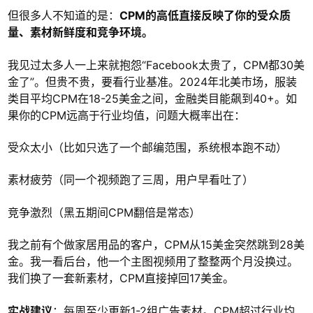
但很多人不知道的是：
CPM的高低直接反映了你的受众质
量、素材新鲜度和竞争环境。
我见过太多人一上来就抱怨“Facebook太贵了，CPM都30美
金了”。但贵不贵，要看行业基准。2024年北美市场，服装
类目平均CPM在18-25美金之间，金融类目能飙到40+。如
果你的CPM远高于行业均值，问题大概率出在：
受众太小（比如只选了一个邮编范围，系统根本跑不动）
素材疲劳（同一个视频跑了三周，用户早看吐了）
竞争激烈（黑五期间CPM翻倍是常态）
我之前有个做家居用品的客户，CPM从15美金突然跳到28美
金。我一看后台，他一个主图视频用了整整两个月没换过。
我们换了一套新素材，CPM直接掉回17美金。
实战建议
：每周至少更新1-2组广告素材。CPM超过行业均