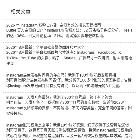
相关文章
2026 年 Instagram 涨粉 13 招：亲测有效的增长实操指南
Buffer 官方亲测的 13 个 Instagram 涨粉方法：52 万条帖子数据分析，Reels
触达 +36%、回复评论互动 +21%，附实操步骤与避坑指南。
2026年8月最新：全平台社交媒体图片尺寸大全
2026年8月最新全平台社媒图片尺寸速查：Instagram、Facebook、X、
TikTok、YouTube 的头像、帖子、Stories、广告尺寸一次讲清，附 4 条落地
建议。
Instagram最佳发布时间真的存在吗？我测了100个账号后发现真相
别再盲信那些“最佳发布时间表”了。我分析了100多个账号的真实数据，告诉
你Instagram发布时间到底有没有讲究，以及真正影响曝光的3个变量。
Instagram一天发几条最好？我测了300个账号后，终于有了答案
别再纠结一天发几条了。我拆解了300个账号的真实数据，告诉你2026年
Instagram发帖频率的真相：不同阶段、不同内容类型，完全不同的答案。附
实操模板。
Instagram账号权重是玄学？我用10个账号实测，终于摸清了这套算法逻辑
别再瞎猜了。这篇基于真实账号测试和运营经验，拆解Instagram账号权重的
核心判断维度、掉权重的常见操作，以及一套3周恢复权重的实操方案。看完