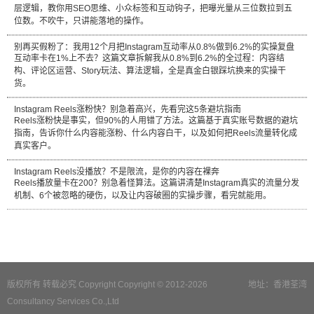
层逻辑，教你用SEO思维、小众标签和互动钩子，把曝光量从三位数拉到五
位数。不吹牛，只讲能落地的操作。
别再买假粉了：我用12个月把Instagram互动率从0.8%做到6.2%的实操复盘
互动率卡在1%上不去？这篇文章拆解我从0.8%到6.2%的全过程：内容结
构、评论区运营、Story玩法、算法逻辑，全是真金白银踩坑换来的实操干
货。
Instagram Reels涨粉快？别急着高兴，先看完这5条避坑指南
Reels涨粉快是事实，但90%的人用错了方法。这篇基于真实账号数据的避坑
指南，告诉你什么内容能涨粉、什么内容白干，以及如何把Reels流量转化成
真实客户。
Instagram Reels没播放？不是限流，是你的内容在裸奔
Reels播放量卡在200？别急着怪算法。这篇讲清楚Instagram真实的流量分发
机制、6个被忽略的硬伤，以及让内容破圈的实操步骤，看完就能用。
版权所有 转载必究 Copyright Copyright © 2012-2026
地址：香港荃湾
Consultancy Services Co.,Ltd