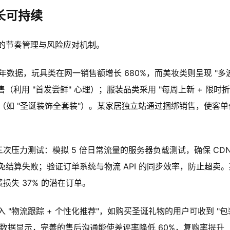
长可持续
的节奏管理与风险应对机制。
 年数据，玩具类在网一销售额增长 680%，而美妆类则呈现 "多
（利用 "首发尝鲜" 心理）；服装品类采用 "每周上新 + 限时折
"（如 "圣诞装饰全套装"）。某家居独立站通过捆绑销售，使客单
三次压力测试：模拟 5 倍日常流量的服务器负载测试，确保 CDN
结算失败；验证订单系统与物流 API 的同步效率，防止超卖。
损失 37% 的潜在订单。
"物流跟踪 + 个性化推荐"，如购买圣诞礼物的用户可收到 "包
。数据显示，完善的售后沟通能使差评率降低 60%，复购率提升