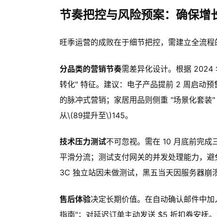
节奏把控与风险预案：确保增
旺季运营的成败在于细节把控，需建立全流程
分品类的营销节奏
需差异化设计。根据 2024
转化" 特征。建议：电子产品提前 2 周启动预售
的脉冲式营销；家居用品则侧重 "场景化套装
从\(89提升至\)145。
技术压力测试
不可忽视。需在 10 月底前完成
平滑分流；测试支付网关的并发处理能力，避免
3C 独立站因未做测试，黑五当天因服务器崩溃
售后体验
决定长期价值。在自动确认邮件中加入 
指南"；对延迟订单主动发送 $5 折扣券安抚