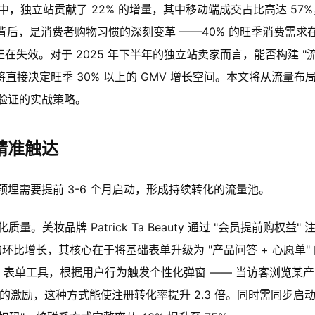
售额中，独立站贡献了 22% 的增量，其中移动端成交占比高达 57%
字背后，是消费者购物习惯的深刻变革 ——40% 的旺季消费需求
销正在失效。对于 2025 年下半年的独立站卖家而言，能否构建 "
，将直接决定旺季 30% 以上的 GMV 增长空间。本文将从流量布
验证的实战策略。
精准触达
埋需要提前 3-6 个月启动，形成持续转化的流量池。
量。美妆品牌 Patrick Ta Beauty 通过 "会员提前购权益" 
环比增长，其核心在于将基础表单升级为 "产品问答 + 心愿单" 
的 AI 表单工具，根据用户行为触发个性化弹窗 —— 当访客浏览某
" 的激励，这种方式能使注册转化率提升 2.3 倍。同时需同步启