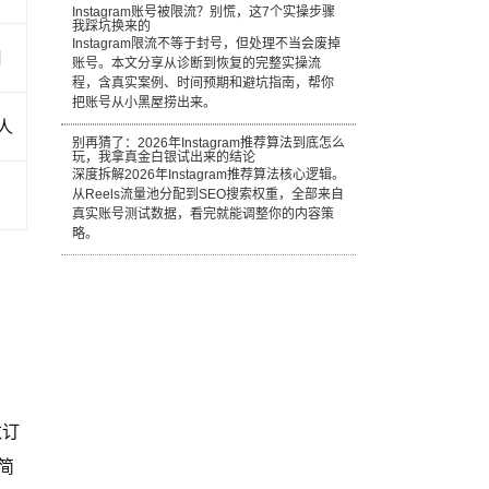
Instagram账号被限流？别慌，这7个实操步骤
我踩坑换来的
Instagram限流不等于封号，但处理不当会废掉
月
账号。本文分享从诊断到恢复的完整实操流
程，含真实案例、时间预期和避坑指南，帮你
把账号从小黑屋捞出来。
 人
别再猜了：2026年Instagram推荐算法到底怎么
玩，我拿真金白银试出来的结论
深度拆解2026年Instagram推荐算法核心逻辑。
从Reels流量池分配到SEO搜索权重，全部来自
真实账号测试数据，看完就能调整你的内容策
略。
数订
简