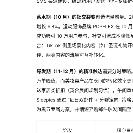
SMS 渠道建设，给邮箱用户发送 "短信专属折
蓄水期（10 月）的社交裂变
创造流量增量。2
增长 6.8%。运动服饰品牌 POPFLEX 在
成功吸引 10 万用户参与，社交引流成本降低至 $0.8 
合：TikTok 侧重场景化内容（如 "圣诞礼物开
评，两类内容的流量可互补转化。
爆发期（11-12 月）的精准触达
需要分时策略。K
万单峰值，而美妆类产品在晚间的转化效率更高。
送家居类折扣（契合晨间规划习惯），午间重点
Sleepies 通过 "每日双邮件 + 分群定向
为黑五专属方案，并缩短弃购邮件触发间隔至 
阶段
核心目