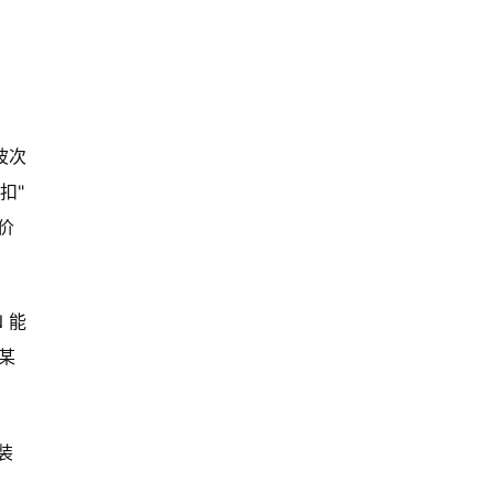
波次
扣"
价
 能
某
装