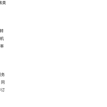
间该类
为转
耳机
买率
服务
。同
诈订