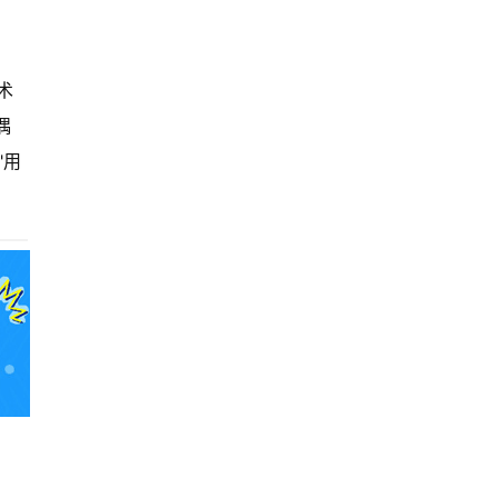
术
偶
"用