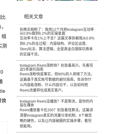
同比
相关文章
与，
别再买假粉了：我用12个月把Instagram互动率
从0.8%做到6.2%的实操复盘
 组
互动率卡在1%上不去？这篇文章拆解我从0.8%
到6.2%的全过程：内容结构、评论区运营、
实测
Story玩法、算法逻辑，全是真金白银踩坑换来
的实操干货。
Instagram Reels涨粉快？别急着高兴，先看完
这5条避坑指南
0
Reels涨粉快是事实，但90%的人用错了方法。
这篇基于真实账号数据的避坑指南，告诉你什
推
么内容能涨粉、什么内容白干，以及如何把
le
Reels流量转化成真实客户。
替换
Instagram Reels没播放？不是限流，是你的内
容在裸奔
Reels播放量卡在200？别急着怪算法。这篇讲
清楚Instagram真实的流量分发机制、6个被忽
略的硬伤，以及让内容破圈的实操步骤，看完
就能用。