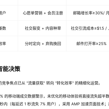
用户
心愿单营销 + 会员注册
邮箱增长率≥30%/ 
基数
社交裂变 + 内容种草
社交引流成本≤$1.5 /
效率
分时定向 + 弃购挽回
邮件打开率≥25%
智能决策
竞争焦点已从 "流量获取" 转向 "转化效率" 的精细化运营。
 57% 的移动端成交数据警示，未优化的移动体验将直接流失超半
内（每延迟 1 秒流失 7% 用户），采用 AMP 加速页面技术；