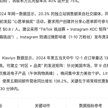
扣码"，将联系方式完整率从 40% 提升至 75%。
024 年网一数据显示，20.3% 的独立站销售额来自社交媒体，
 10 月初发起 "心愿单抽奖" 活动，要求用户创建并分享心愿单即可参
/ 人。建议采用 "TikTok 挑战赛 + Instagram KOC 矩阵"
箱挑战"），Instagram 则通过微影响者（1-10 万粉丝）发布真
laviyo 数据显示，2024 年黑五当天中午 12-1 点订单量达 13
可建立 "时区 + 品类" 的发送矩阵：针对美国市场，早 9 点
推送电子产品（午休购物高峰），晚间集中发力美妆个护。Litt
" 策略，使黑五期间邮件营收同比增长 138.2%，关键在于将常规优惠
30 分钟内。
标
关键动作
数据指标参考