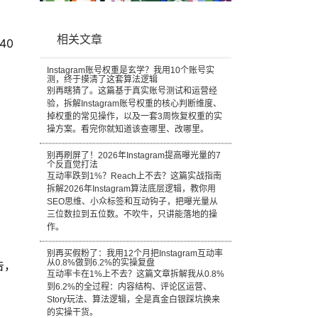
相关文章
40
，
Instagram账号权重是玄学？我用10个账号实
测，终于摸清了这套算法逻辑
别再瞎猜了。这篇基于真实账号测试和运营经
验，拆解Instagram账号权重的核心判断维度、
掉权重的常见操作，以及一套3周恢复权重的实
操方案。看完你就知道该查哪里、改哪里。
别再刷屏了！2026年Instagram提高曝光量的7
个反直觉打法
互动率跌到1%？Reach上不去？这篇实战指南
拆解2026年Instagram算法底层逻辑，教你用
SEO思维、小众标签和互动钩子，把曝光量从
三位数拉到五位数。不吹牛，只讲能落地的操
作。
别再买假粉了：我用12个月把Instagram互动率
从0.8%做到6.2%的实操复盘
告，
互动率卡在1%上不去？这篇文章拆解我从0.8%
到6.2%的全过程：内容结构、评论区运营、
Story玩法、算法逻辑，全是真金白银踩坑换来
的实操干货。