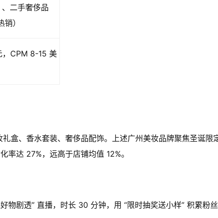
%）、二手奢侈品
热销）
元，CPM 8-15 美
如美妆礼盒、香水套装、奢侈品配饰。上述广州美妆品牌聚焦圣诞限
化率达 27%，远高于店铺均值 12%。
“圣诞好物剧透” 直播，时长 30 分钟，用 “限时抽奖送小样” 积累粉