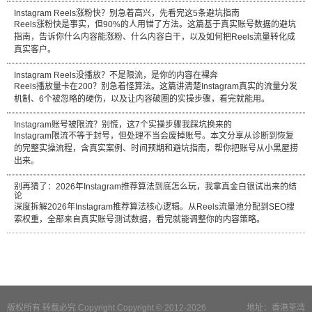
Instagram Reels涨粉快？别急着高兴，先看完这5条避坑指南
Reels涨粉快是事实，但90%的人用错了方法。这篇基于真实账号数据的避坑
指南，告诉你什么内容能涨粉、什么内容白干，以及如何把Reels流量转化成
真实客户。
Instagram Reels没播放？不是限流，是你的内容在裸奔
Reels播放量卡在200？别急着怪算法。这篇讲清楚Instagram真实的流量分发
机制、6个被忽略的硬伤，以及让内容破圈的实操步骤，看完就能用。
Instagram账号被限流？别慌，这7个实操步骤我踩坑换来的
Instagram限流不等于封号，但处理不当会废掉账号。本文分享从诊断到恢复
的完整实操流程，含真实案例、时间预期和避坑指南，帮你把账号从小黑屋捞
出来。
别再猜了：2026年Instagram推荐算法到底怎么玩，我拿真金白银试出来的结
论
深度拆解2026年Instagram推荐算法核心逻辑。从Reels流量池分配到SEO搜
索权重，全部来自真实账号测试数据，看完就能调整你的内容策略。
版权所有 转载必究 Copyright Copyright © 2012-2026
地址：香港荃湾