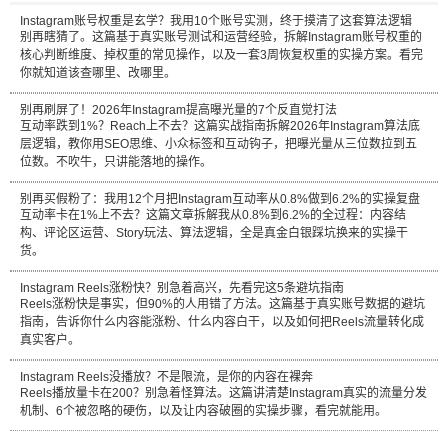
Instagram账号权重是玄学？我用10个账号实测，终于摸清了这套算法逻辑
别再瞎猜了。这篇基于真实账号测试和运营经验，拆解Instagram账号权重的
核心判断维度、掉权重的常见操作，以及一套3周恢复权重的实操方案。看完
你就知道该查哪里、改哪里。
别再刷屏了！2026年Instagram提高曝光量的7个反直觉打法
互动率跌到1%？Reach上不去？这篇实战指南拆解2026年Instagram算法底
层逻辑，教你用SEO思维、小众标签和互动钩子，把曝光量从三位数拉到五
位数。不吹牛，只讲能落地的操作。
别再买假粉了：我用12个月把Instagram互动率从0.8%做到6.2%的实操复盘
互动率卡在1%上不去？这篇文章拆解我从0.8%到6.2%的全过程：内容结
构、评论区运营、Story玩法、算法逻辑，全是真金白银踩坑换来的实操干
货。
Instagram Reels涨粉快？别急着高兴，先看完这5条避坑指南
Reels涨粉快是事实，但90%的人用错了方法。这篇基于真实账号数据的避坑
指南，告诉你什么内容能涨粉、什么内容白干，以及如何把Reels流量转化成
真实客户。
Instagram Reels没播放？不是限流，是你的内容在裸奔
Reels播放量卡在200？别急着怪算法。这篇讲清楚Instagram真实的流量分发
机制、6个被忽略的硬伤，以及让内容破圈的实操步骤，看完就能用。