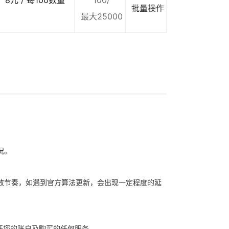
8元 / 每100数量
100/
批量操作
最大25000
况。
放节奏，如遇到官方算法更新，会出现一定程度的延
开您的账户及购买的任何服务。