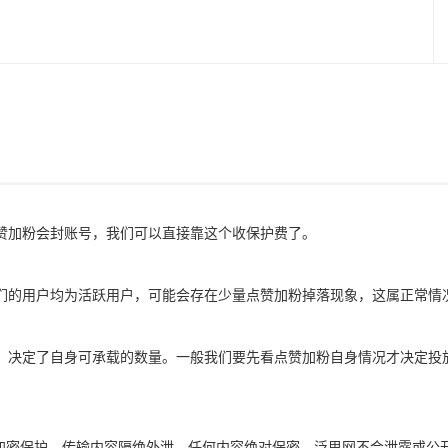
赞加粉会封账号，我们可以直接靠这个收保护费了。
们的用户均为活跃用户，可能会存在少量点赞加粉掉落现象，这属正常情
，决定了自身可承载的数量。一般我们要先看点赞加粉自身情况才决定投
全加密保护，传输内容隔绝外泄，任何内容绝对保密。泛思网不会泄露或公