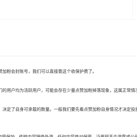
赞加粉会封账号，我们可以直接靠这个收保护费了。
们的用户均为活跃用户，可能会存在少量点赞加粉掉落现象，这属正常情
，决定了自身可承载的数量。一般我们要先看点赞加粉自身情况才决定投
全加密保护，传输内容隔绝外泄，任何内容绝对保密。泛思网不会泄露或公