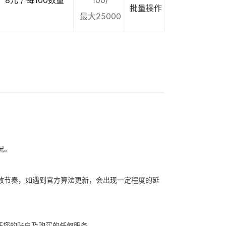
8元 / 每100数量
100/
批量操作
最大25000
况。
放节奏，如遇到官方算法更新，会出现一定程度的延
开您的账户及购买的任何服务。