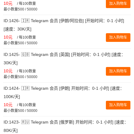
10元
/
每100数量
加入购物车
最小数量500 / 50000
ID:1426- 🇮🇷 Telegram 会员 [伊朗/阿拉伯] [开始时间：0-1 小时]
[速度：30K/天]
10元
/
每100数量
加入购物车
最小数量500 / 50000
ID:1425- 🇬🇧 Telegram 会员 [英国] [开始时间：0-1 小时] [速度：
30K/天]
10元
/
每100数量
加入购物车
最小数量500 / 50000
ID:1424- 🇮🇷 Telegram 会员 [伊朗] 开始时间：0-1 小时] [速度：
100K/天]
10元
/
每100数量
加入购物车
最小数量500 / 50000
ID:1423- 🇷🇺 Telegram 会员 [俄罗斯] 开始时间：0-1 小时] [速度：
80K/天]