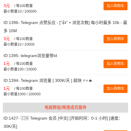
3元
/
每100数量
加入购物车
最小数量10 / 100000
ID:1396- Telegram 点赞反应 - ["👍" + 浏览次数] 每小时最多 10k - 最
多 10M
3元
/
每100数量
加入购物车
最小数量10 / 10000
ID:1395- telegram浏览量带Id
1元
/
每100数量
加入购物车
最小数量100 / 10000
ID:1394- Telegram 浏览量 [ 300K/天 ] 超快 ⚡️⭐🔥
1元
/
每100数量
加入购物车
最小数量1000 / 100000
电报群组/频道成员服务
ID:1427- 🇨🇳 Telegram 会员 [中文] [开始时间：0-1 小时] [速度：
30K/天]