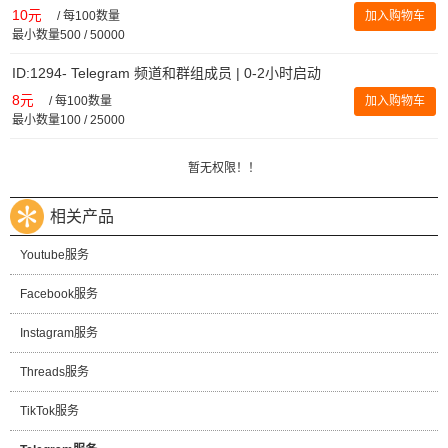
10元
/
每100数量
加入购物车
最小数量500 / 50000
ID:1294- Telegram 频道和群组成员 | 0-2小时启动
8元
/
每100数量
加入购物车
最小数量100 / 25000
暂无权限！！
相关产品
Youtube服务
Facebook服务
Instagram服务
Threads服务
TikTok服务