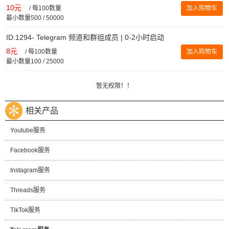
10元
/
每100数量
加入购物车
最小数量500 / 50000
ID:1294- Telegram 频道和群组成员 | 0-2小时启动
8元
/
每100数量
加入购物车
最小数量100 / 25000
暂无权限！！
相关产品
Youtube服务
Facebook服务
Instagram服务
Threads服务
TikTok服务