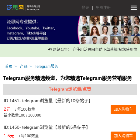
登录
|
免费注册
网站公告： 迎使用泛思网自助下单系统,祝您使用愉快！
首页
产品
Telegram服务
Telegram服务精选频道，为您精选Telegram服务营销服务
Telegram浏览量/点赞
ID:1451- telegram浏览量【最新的10条帖子】
2元
/
每100数量
加入购物车
最小数量100 / 100000
ID:1450- telegram浏览量【最新的5条帖子】
1.5元
/
每100数量
加入购物车