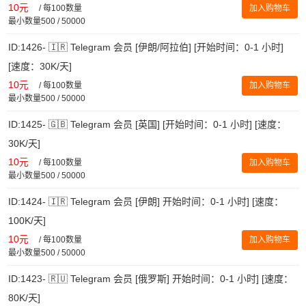
10元
/
每100数量
加入购物车
最小数量500 / 50000
ID:1426- 🇮🇷 Telegram 会员 [伊朗/阿拉伯] [开始时间：0-1 小时]
[速度：30K/天]
10元
/
每100数量
加入购物车
最小数量500 / 50000
ID:1425- 🇬🇧 Telegram 会员 [英国] [开始时间：0-1 小时] [速度：
30K/天]
10元
/
每100数量
加入购物车
最小数量500 / 50000
ID:1424- 🇮🇷 Telegram 会员 [伊朗] 开始时间：0-1 小时] [速度：
100K/天]
10元
/
每100数量
加入购物车
最小数量500 / 50000
ID:1423- 🇷🇺 Telegram 会员 [俄罗斯] 开始时间：0-1 小时] [速度：
80K/天]