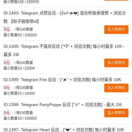
最小数量100 / 100000
ID:1443- Telegram 点赞反应 - [👍🎉🔥❤️] 混合积极表情赞 + 浏览次
数 【帖子链接带id】
3元
/
每100数量
加入购物车
最小数量50 / 100000
ID:1400- Telegram 不喜欢反应 ["👎" + 浏览次数] 每小时最多 10K -
最多 1M
3元
/
每100数量
加入购物车
最小数量10 / 10000
ID:1399- Telegram Fire 反应 - ["🔥" + 浏览次数] 每小时最多 10K
3元
/
每100数量
加入购物车
最小数量10 / 10000
ID:1398- Telegram PartyPoppe 反应 ["🎉" + 浏览次数] - 最大 1M
3元
/
每100数量
加入购物车
最小数量10 / 100000
ID:1397- Telegram Heart 反应 - ["❤️" + 浏览次数] 每小时最多 10K