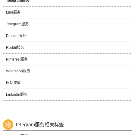
Telegram服务
Line服务
Telegram服务
Discord服务
Reddit服务
Pinterest服务
WhatsApp服务
网站流量
LinkedIn服务
Telegram服务相关标签