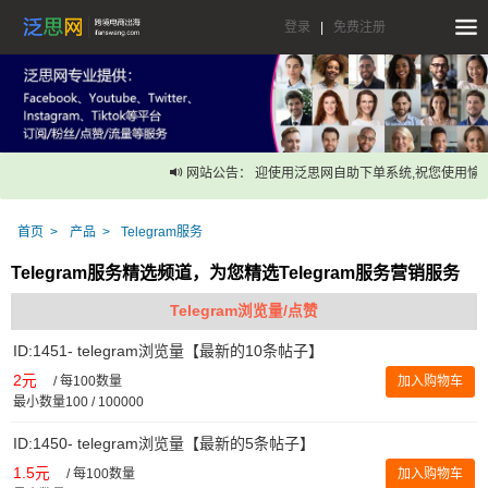
登录
|
免费注册
网站公告： 迎使用泛思网自助下单系统,祝您使用愉快
首页
产品
Telegram服务
Telegram服务精选频道，为您精选Telegram服务营销服务
Telegram浏览量/点赞
ID:1451- telegram浏览量【最新的10条帖子】
2元
/
每100数量
加入购物车
最小数量100 / 100000
ID:1450- telegram浏览量【最新的5条帖子】
1.5元
/
每100数量
加入购物车