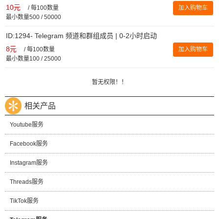
10元
/
每100数量
加入购物车
最小数量500 / 50000
ID:1294- Telegram 频道和群组成员 | 0-2小时启动
8元
/
每100数量
加入购物车
最小数量100 / 25000
暂无权限！！
相关产品
Youtube服务
Facebook服务
Instagram服务
Threads服务
TikTok服务