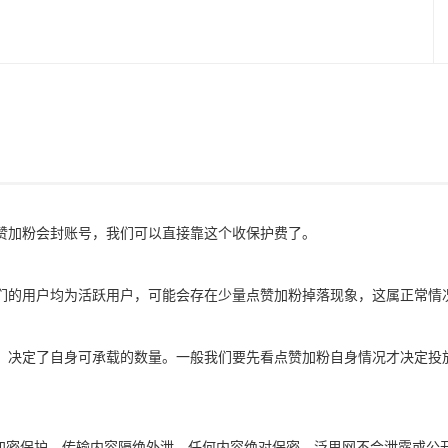
赞加粉会封账号，我们可以直接靠这个收保护费了。
们的用户均为活跃用户，可能会存在少量点赞加粉掉落现象，这属正常情
，决定了自身可承载的数量。一般我们要先看点赞加粉自身情况才决定投
全加密保护，传输内容隔绝外泄，任何内容绝对保密。泛思网不会泄露或公