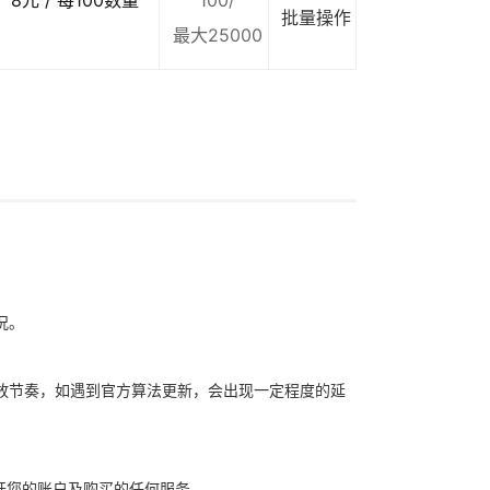
8元 / 每100数量
100/
批量操作
最大25000
况。
放节奏，如遇到官方算法更新，会出现一定程度的延
开您的账户及购买的任何服务。