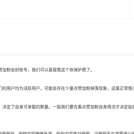
赞加粉会封账号，我们可以直接靠这个收保护费了。
们的用户均为活跃用户，可能会存在少量点赞加粉掉落现象，这属正常情
，决定了自身可承载的数量。一般我们要先看点赞加粉自身情况才决定投
全加密保护，传输内容隔绝外泄，任何内容绝对保密。泛思网不会泄露或公