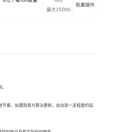
8元 / 每100数量
100/
批量操作
最大25000
况。
放节奏，如遇到官方算法更新，会出现一定程度的延
开您的账户及购买的任何服务。