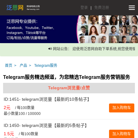
登录
|
免费注册
网站公告： 迎使用泛思网自助下单系统,祝您使用愉快
首页
产品
Telegram服务
Telegram服务精选频道，为您精选Telegram服务营销服务
Telegram浏览量/点赞
ID:1451- telegram浏览量【最新的10条帖子】
2元
/
每100数量
加入购物车
最小数量100 / 100000
ID:1450- telegram浏览量【最新的5条帖子】
1.5元
/
每100数量
加入购物车