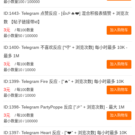
最小数量100 / 100000
ID:1443- Telegram 点赞反应 - [👍🎉🔥❤️] 混合积极表情赞 + 浏览次
数 【帖子链接带id】
3元
/
每100数量
加入购物车
最小数量50 / 100000
ID:1400- Telegram 不喜欢反应 ["👎" + 浏览次数] 每小时最多 10K -
最多 1M
3元
/
每100数量
加入购物车
最小数量10 / 10000
ID:1399- Telegram Fire 反应 - ["🔥" + 浏览次数] 每小时最多 10K
3元
/
每100数量
加入购物车
最小数量10 / 10000
ID:1398- Telegram PartyPoppe 反应 ["🎉" + 浏览次数] - 最大 1M
3元
/
每100数量
加入购物车
最小数量10 / 100000
ID:1397- Telegram Heart 反应 - ["❤️" + 浏览次数] 每小时最多 10K