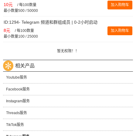
10元
/
每100数量
加入购物车
最小数量500 / 50000
ID:1294- Telegram 频道和群组成员 | 0-2小时启动
8元
/
每100数量
加入购物车
最小数量100 / 25000
暂无权限！！
相关产品
Youtube服务
Facebook服务
Instagram服务
Threads服务
TikTok服务