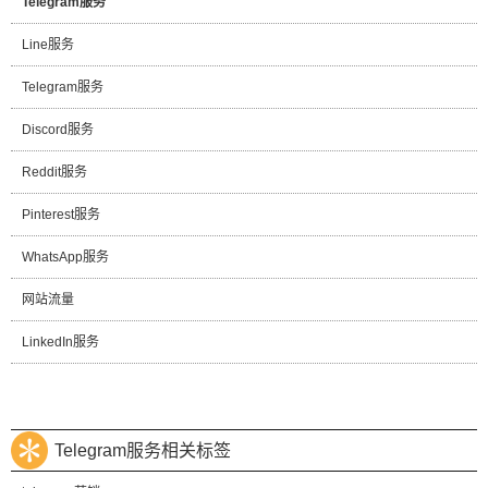
Telegram服务
Line服务
Telegram服务
Discord服务
Reddit服务
Pinterest服务
WhatsApp服务
网站流量
LinkedIn服务
Telegram服务相关标签