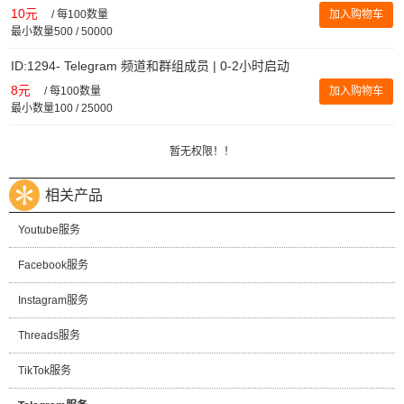
10元
/
每100数量
加入购物车
最小数量500 / 50000
ID:1294- Telegram 频道和群组成员 | 0-2小时启动
8元
/
每100数量
加入购物车
最小数量100 / 25000
暂无权限！！
相关产品
Youtube服务
Facebook服务
Instagram服务
Threads服务
TikTok服务