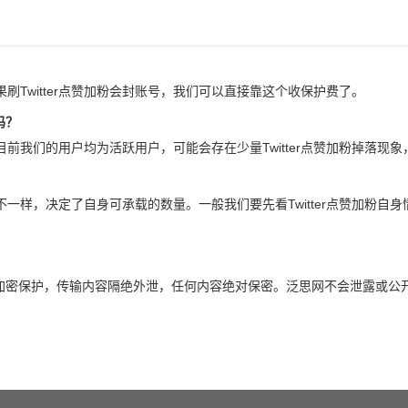
如果刷Twitter点赞加粉会封账号，我们可以直接靠这个收保护费了。
吗？
，目前我们的用户均为活跃用户，可能会存在少量Twitter点赞加粉掉落现
流量不一样，决定了自身可承载的数量。一般我们要先看Twitter点赞加粉
全加密保护，传输内容隔绝外泄，任何内容绝对保密。泛思网不会泄露或公