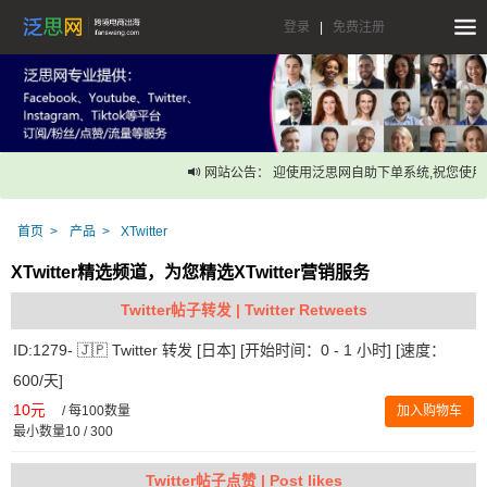
登录
|
免费注册
网站公告： 迎使用泛思网自助下单系统,祝您使用愉
首页
产品
XTwitter
XTwitter精选频道，为您精选XTwitter营销服务
Twitter帖子转发 | Twitter Retweets
ID:1279- 🇯🇵 Twitter 转发 [日本] [开始时间：0 - 1 小时] [速度：
600/天]
10元
/
每100数量
加入购物车
最小数量10 / 300
Twitter帖子点赞 | Post likes