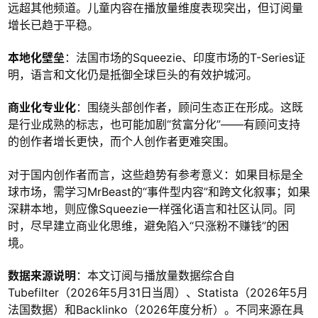
远超其他频道。儿童内容在播放量维度表现突出，但订阅量
增长已趋于平稳。
本地化壁垒
：法国市场的Squeezie、印度市场的T-Series证
明，语言和文化仍是抵御全球巨头的有效护城河。
商业化专业化
：围绕头部创作者，顾问生态正在形成。这既
是行业成熟的标志，也可能加剧“贫富分化”——有顾问支持
的创作者增长更快，而个人创作者更难突围。
对于国内创作者而言，这些趋势有参考意义：如果目标是全
球市场，需学习MrBeast的“事件型内容”和跨文化叙事；如果
深耕本地，则应像Squeezie一样强化语言和社区认同。同
时，尽早建立商业化思维，避免陷入“只涨粉不赚钱”的困
境。
数据来源说明
：本文订阅与播放量数据综合自
Tubefilter（2026年5月31日当周）、Statista（2026年5月
法国数据）和Backlinko（2026年度分析）。不同来源在具