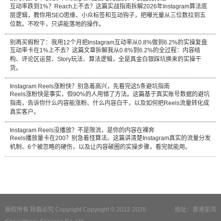
互动率跌到1%？Reach上不去？这篇实战指南拆解2026年Instagram算法底
层逻辑，教你用SEO思维、小众标签和互动钩子，把曝光量从三位数拉到五
位数。不吹牛，只讲能落地的操作。
别再买假粉了：我用12个月把Instagram互动率从0.8%做到6.2%的实操复盘
互动率卡在1%上不去？这篇文章拆解我从0.8%到6.2%的全过程：内容结
构、评论区运营、Story玩法、算法逻辑，全是真金白银踩坑换来的实操干
货。
Instagram Reels涨粉快？别急着高兴，先看完这5条避坑指南
Reels涨粉快是事实，但90%的人用错了方法。这篇基于真实账号数据的避坑
指南，告诉你什么内容能涨粉、什么内容白干，以及如何把Reels流量转化成
真实客户。
Instagram Reels没播放？不是限流，是你的内容在裸奔
Reels播放量卡在200？别急着怪算法。这篇讲清楚Instagram真实的流量分发
机制、6个被忽略的硬伤，以及让内容破圈的实操步骤，看完就能用。
版权所有 转载必究 Copyright Copyright © 2012-2026
地址：香港荃湾