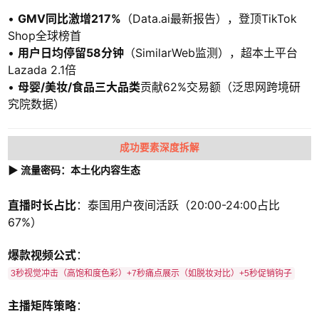
•
GMV同比激增217%
（Data.ai最新报告），登顶TikTok
Shop全球榜首
•
用户日均停留58分钟
（SimilarWeb监测），超本土平台
Lazada 2.1倍
•
母婴/美妆/食品三大品类
贡献62%交易额（泛思网跨境研
究院数据）
成功要素深度拆解
▶ 流量密码：本土化内容生态
直播时长占比
：泰国用户夜间活跃（20:00-24:00占比
67%）
爆款视频公式
：
3秒视觉冲击（高饱和度色彩）+7秒痛点展示（如脱妆对比）+5秒促销钩子
主播矩阵策略
：