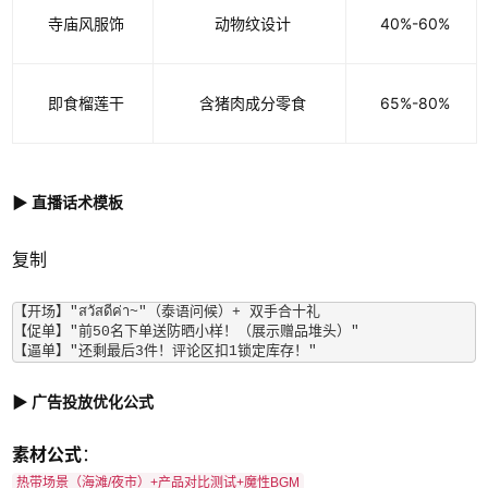
寺庙风服饰
动物纹设计
40%-60%
即食榴莲干
含猪肉成分零食
65%-80%
▶ 直播话术模板
复制
【开场】"สวัสดีค่า~"（泰语问候）+ 双手合十礼  

【促单】"前50名下单送防晒小样！（展示赠品堆头）"  

【逼单】"还剩最后3件！评论区扣1锁定库存！"  
▶ 广告投放优化公式
素材公式
：
热带场景（海滩/夜市）+产品对比测试+魔性BGM