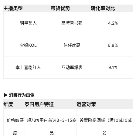
主播类型
带货优势
转化率对比
明星艺人
品牌背书强
4.2%
宝妈KOL
信任度高
6.8%
本土喜剧红人
互动率爆表
9.1%
▶ 消费行为画像
维度
泰国用户特征
运营对策
价格敏感
超78%用户首选
3−
3
−
15商
设置阶梯满减（满
10减
10
减
度
品
2）