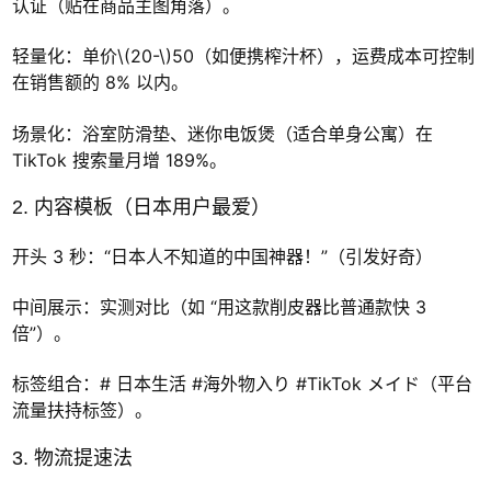
认证（贴在商品主图角落）。
轻量化：单价\(20-\)50（如便携榨汁杯），运费成本可控制
在销售额的 8% 以内。
场景化：浴室防滑垫、迷你电饭煲（适合单身公寓）在
TikTok 搜索量月增 189%。
2. 内容模板（日本用户最爱）
开头 3 秒：“日本人不知道的中国神器！”（引发好奇）
中间展示：实测对比（如 “用这款削皮器比普通款快 3
倍”）。
标签组合：# 日本生活 #海外物入り #TikTok メイド（平台
流量扶持标签）。
3. 物流提速法