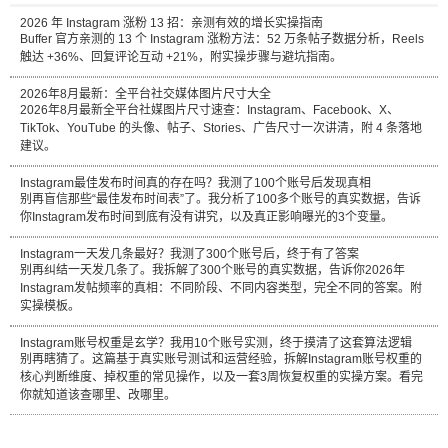
2026 年 Instagram 涨粉 13 招：亲测有效的增长实操指南
Buffer 官方亲测的 13 个 Instagram 涨粉方法：52 万条帖子数据分析，Reels
触达 +36%、回复评论互动 +21%，附实操步骤与避坑指南。
2026年8月最新：全平台社交媒体图片尺寸大全
2026年8月最新全平台社媒图片尺寸速查：Instagram、Facebook、X、
TikTok、YouTube 的头像、帖子、Stories、广告尺寸一次讲清，附 4 条落地
建议。
Instagram最佳发布时间真的存在吗？我测了100个账号后发现真相
别再盲信那些“最佳发布时间表”了。我分析了100多个账号的真实数据，告诉
你Instagram发布时间到底有没有讲究，以及真正影响曝光的3个变量。
Instagram一天发几条最好？我测了300个账号后，终于有了答案
别再纠结一天发几条了。我拆解了300个账号的真实数据，告诉你2026年
Instagram发帖频率的真相：不同阶段、不同内容类型，完全不同的答案。附
实操模板。
Instagram账号权重是玄学？我用10个账号实测，终于摸清了这套算法逻辑
别再瞎猜了。这篇基于真实账号测试和运营经验，拆解Instagram账号权重的
核心判断维度、掉权重的常见操作，以及一套3周恢复权重的实操方案。看完
你就知道该查哪里、改哪里。