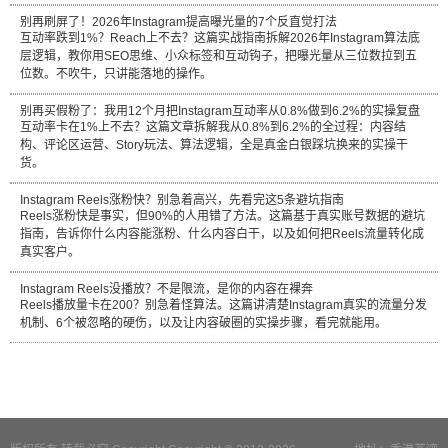
别再刷屏了！2026年Instagram提高曝光量的7个反直觉打法
互动率跌到1%？Reach上不去？这篇实战指南拆解2026年Instagram算法底
层逻辑，教你用SEO思维、小众标签和互动钩子，把曝光量从三位数拉到五
位数。不吹牛，只讲能落地的操作。
别再买假粉了：我用12个月把Instagram互动率从0.8%做到6.2%的实操复盘
互动率卡在1%上不去？这篇文章拆解我从0.8%到6.2%的全过程：内容结
构、评论区运营、Story玩法、算法逻辑，全是真金白银踩坑换来的实操干
货。
Instagram Reels涨粉快？别急着高兴，先看完这5条避坑指南
Reels涨粉快是事实，但90%的人用错了方法。这篇基于真实账号数据的避坑
指南，告诉你什么内容能涨粉、什么内容白干，以及如何把Reels流量转化成
真实客户。
Instagram Reels没播放？不是限流，是你的内容在裸奔
Reels播放量卡在200？别急着怪算法。这篇讲清楚Instagram真实的流量分发
机制、6个被忽略的硬伤，以及让内容破圈的实操步骤，看完就能用。