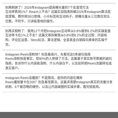
别再刷屏了！2026年Instagram提高曝光量的7个反直觉打法
互动率跌到1%？Reach上不去？这篇实战指南拆解2026年Instagram算法底
层逻辑，教你用SEO思维、小众标签和互动钩子，把曝光量从三位数拉到五
位数。不吹牛，只讲能落地的操作。
别再买假粉了：我用12个月把Instagram互动率从0.8%做到6.2%的实操复盘
互动率卡在1%上不去？这篇文章拆解我从0.8%到6.2%的全过程：内容结
构、评论区运营、Story玩法、算法逻辑，全是真金白银踩坑换来的实操干
货。
Instagram Reels涨粉快？别急着高兴，先看完这5条避坑指南
Reels涨粉快是事实，但90%的人用错了方法。这篇基于真实账号数据的避坑
指南，告诉你什么内容能涨粉、什么内容白干，以及如何把Reels流量转化成
真实客户。
Instagram Reels没播放？不是限流，是你的内容在裸奔
Reels播放量卡在200？别急着怪算法。这篇讲清楚Instagram真实的流量分发
机制、6个被忽略的硬伤，以及让内容破圈的实操步骤，看完就能用。