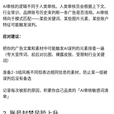
AI审核的逻辑不同于人类审核。人类审核员会根据上下文、
行业常识、品牌账号历史来判断一条广告是否违规。AI审核
倾向于模式匹配——某些关键词、某些图片元素、某些账户
特征可能触发误判。
应对建议：
把你的广告文案和素材中可能触发AI误判的元素排查一遍
（夸大宣传词、前后对比图、裸露皮肤、受限制行业关键
词）
准备2-3组风格不同但表达相同信息的素材，防止某一组被
误判后没有备选
记录每次被拒的原因，积累你自己品类的「AI审核敏感词清
单」
2. 账号封禁风险上升