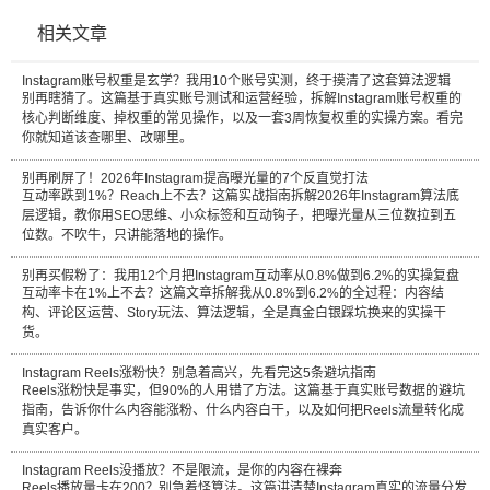
相关文章
Instagram账号权重是玄学？我用10个账号实测，终于摸清了这套算法逻辑
别再瞎猜了。这篇基于真实账号测试和运营经验，拆解Instagram账号权重的
核心判断维度、掉权重的常见操作，以及一套3周恢复权重的实操方案。看完
你就知道该查哪里、改哪里。
别再刷屏了！2026年Instagram提高曝光量的7个反直觉打法
互动率跌到1%？Reach上不去？这篇实战指南拆解2026年Instagram算法底
层逻辑，教你用SEO思维、小众标签和互动钩子，把曝光量从三位数拉到五
位数。不吹牛，只讲能落地的操作。
别再买假粉了：我用12个月把Instagram互动率从0.8%做到6.2%的实操复盘
互动率卡在1%上不去？这篇文章拆解我从0.8%到6.2%的全过程：内容结
构、评论区运营、Story玩法、算法逻辑，全是真金白银踩坑换来的实操干
货。
Instagram Reels涨粉快？别急着高兴，先看完这5条避坑指南
Reels涨粉快是事实，但90%的人用错了方法。这篇基于真实账号数据的避坑
指南，告诉你什么内容能涨粉、什么内容白干，以及如何把Reels流量转化成
真实客户。
Instagram Reels没播放？不是限流，是你的内容在裸奔
Reels播放量卡在200？别急着怪算法。这篇讲清楚Instagram真实的流量分发