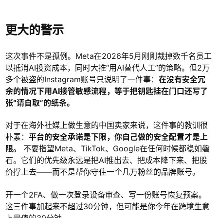
更大的警示
这次事件不是孤例。Meta在2026年5月刚刚裁掉数千名员工
以抵消AI投资成本，同时大推“用AI替代人工”的策略。但2万
多个被盗的Instagram账号只说明了一件事：
在没有安全冗
余的情况下用AI接管敏感流程，等于把钥匙挂在门口还写了
张“请自取”的纸条。
对于在海外社媒上做生意的中国卖家来说，这件事的教训很
朴素：
平台的安全承诺是下限，你自己做的安全配置才是上
限。
不要指望Meta、TikTok、Google在任何时候都稳如磐
石。它们的优先级永远是把AI推出去、把成本降下来、把股
价撑上去——而不是帮你守住一个几万粉丝的品牌账号。
开一个2FA、做一次登录设备审查、写一份账号恢复预案。
这三件事加起来不超过30分钟，但可能是你今年在跨境生意
上最值的30分钟。