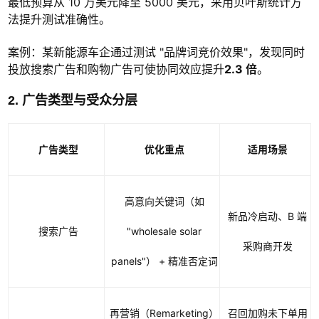
最低预算从 10 万美元降至 5000 美元，采用贝叶斯统计方
法提升测试准确性。
案例：某新能源车企通过测试 "品牌词竞价效果"，发现同时
投放搜索广告和购物广告可使协同效应提升
2.3 倍
。
2. 广告类型与受众分层
广告类型
优化重点
适用场景
高意向关键词（如
新品冷启动、B 端
搜索广告
"wholesale solar
采购商开发
panels"） + 精准否定词
再营销（Remarketing）
召回加购未下单用