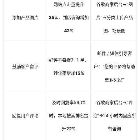
网站点击量提升
谷歌商家后台→"图
添加产品图片
35%
，到店咨询增加
片"→分类上传产品
42%
图、场景图
邮件 / 短信引导客
好评率每提升 1 星，
鼓励客户留评
户："您的评价将帮助
转化率增加
15%
更多买家"
及时回复率≥90%
谷歌商家后台→"评
回复用户评论
时，本地搜索排名提
论"→24 小时内回应所
升
22%
有咨询