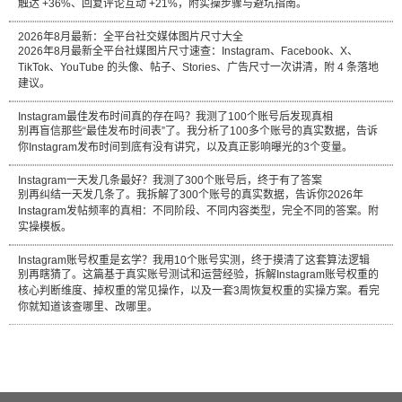
触达 +36%、回复评论互动 +21%，附实操步骤与避坑指南。
2026年8月最新：全平台社交媒体图片尺寸大全
2026年8月最新全平台社媒图片尺寸速查：Instagram、Facebook、X、
TikTok、YouTube 的头像、帖子、Stories、广告尺寸一次讲清，附 4 条落地
建议。
Instagram最佳发布时间真的存在吗？我测了100个账号后发现真相
别再盲信那些“最佳发布时间表”了。我分析了100多个账号的真实数据，告诉
你Instagram发布时间到底有没有讲究，以及真正影响曝光的3个变量。
Instagram一天发几条最好？我测了300个账号后，终于有了答案
别再纠结一天发几条了。我拆解了300个账号的真实数据，告诉你2026年
Instagram发帖频率的真相：不同阶段、不同内容类型，完全不同的答案。附
实操模板。
Instagram账号权重是玄学？我用10个账号实测，终于摸清了这套算法逻辑
别再瞎猜了。这篇基于真实账号测试和运营经验，拆解Instagram账号权重的
核心判断维度、掉权重的常见操作，以及一套3周恢复权重的实操方案。看完
你就知道该查哪里、改哪里。