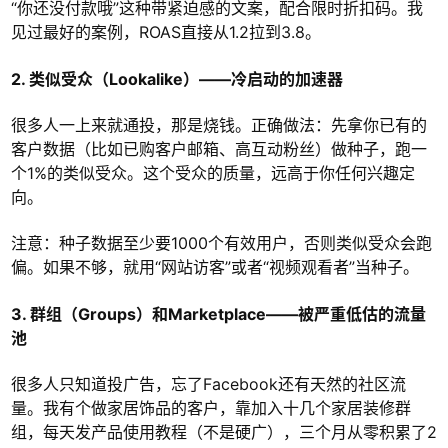
“你还没付款哦”这种带紧迫感的文案，配合限时折扣码。我
见过最好的案例，ROAS直接从1.2拉到3.8。
2. 类似受众（Lookalike）——冷启动的加速器
很多人一上来就通投，那是烧钱。正确做法：先拿你已有的
客户数据（比如已购客户邮箱、高互动粉丝）做种子，跑一
个1%的类似受众。这个受众的质量，远高于你任何兴趣定
向。
注意：种子数据至少要1000个有效用户，否则类似受众会跑
偏。如果不够，就用“网站访客”或者“视频观看者”当种子。
3. 群组（Groups）和Marketplace——被严重低估的流量
池
很多人只知道投广告，忘了Facebook还有天然的社区流
量。我有个做家居饰品的客户，靠加入十几个家居装修群
组，每天发产品使用教程（不是硬广），三个月从零积累了2