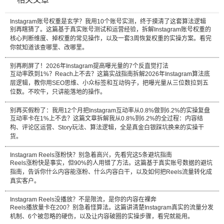
Instagram账号权重是玄学？我用10个账号实测，终于摸清了这套算法逻辑
别再瞎猜了。这篇基于真实账号测试和运营经验，拆解Instagram账号权重的
核心判断维度、掉权重的常见操作，以及一套3周恢复权重的实操方案。看完
你就知道该查哪里、改哪里。
别再刷屏了！2026年Instagram提高曝光量的7个反直觉打法
互动率跌到1%？Reach上不去？这篇实战指南拆解2026年Instagram算法底
层逻辑，教你用SEO思维、小众标签和互动钩子，把曝光量从三位数拉到五
位数。不吹牛，只讲能落地的操作。
别再买假粉了：我用12个月把Instagram互动率从0.8%做到6.2%的实操复盘
互动率卡在1%上不去？这篇文章拆解我从0.8%到6.2%的全过程：内容结
构、评论区运营、Story玩法、算法逻辑，全是真金白银踩坑换来的实操干
货。
Instagram Reels涨粉快？别急着高兴，先看完这5条避坑指南
Reels涨粉快是事实，但90%的人用错了方法。这篇基于真实账号数据的避坑
指南，告诉你什么内容能涨粉、什么内容白干，以及如何把Reels流量转化成
真实客户。
Instagram Reels没播放？不是限流，是你的内容在裸奔
Reels播放量卡在200？别急着怪算法。这篇讲清楚Instagram真实的流量分发
机制、6个被忽略的硬伤，以及让内容破圈的实操步骤，看完就能用。