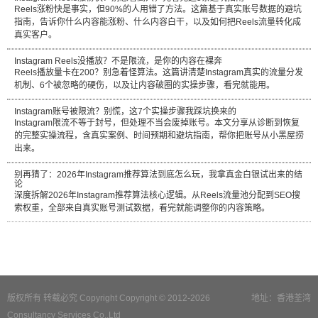
Reels涨粉快是事实，但90%的人用错了方法。这篇基于真实账号数据的避坑
指南，告诉你什么内容能涨粉、什么内容白干，以及如何把Reels流量转化成
真实客户。
Instagram Reels没播放？不是限流，是你的内容在裸奔
Reels播放量卡在200？别急着怪算法。这篇讲清楚Instagram真实的流量分发
机制、6个被忽略的硬伤，以及让内容破圈的实操步骤，看完就能用。
Instagram账号被限流？别慌，这7个实操步骤我踩坑换来的
Instagram限流不等于封号，但处理不当会废掉账号。本文分享从诊断到恢复
的完整实操流程，含真实案例、时间预期和避坑指南，帮你把账号从小黑屋捞
出来。
别再猜了：2026年Instagram推荐算法到底怎么玩，我拿真金白银试出来的结
论
深度拆解2026年Instagram推荐算法核心逻辑。从Reels流量池分配到SEO搜
索权重，全部来自真实账号测试数据，看完就能调整你的内容策略。
版权所有 转载必究 Copyright Copyright © 2012-2026
地址：香港荃湾
Consultancy Services Co.,Ltd